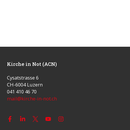
Kirche in Not (ACN)
Cysatstrasse 6
CH-6004 Luzern
041 410 46 70
mail@kirche-in-not.ch