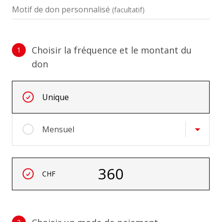
Motif de don personnalisé
(facultatif)
Choisir la fréquence et le montant du
1
don
Choisir la fréquence et le montant du don
Intervals réguliers
Unique
Mensuel
Montant
360
CHF