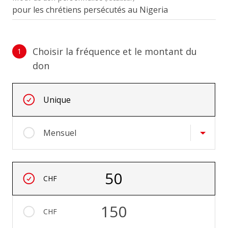
Choisir la fréquence et le montant du
1
don
Choisir la fréquence et le montant du don
Intervals réguliers
Unique
Mensuel
Montant
50
CHF
150
CHF