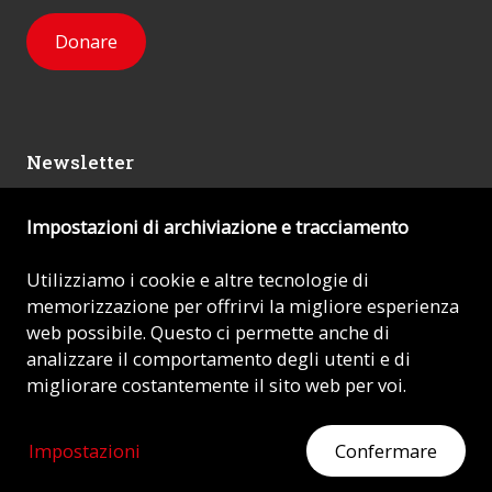
Donare
Newsletter
Impostazioni di archiviazione e tracciamento
Mi iscrivo
Utilizziamo i cookie e altre tecnologie di
memorizzazione per offrirvi la migliore esperienza
© 2026 - AIUTO ALLA CHIESA CHE SOFFRE (ACN)
web possibile. Questo ci permette anche di
analizzare il comportamento degli utenti e di
Impronta
migliorare costantemente il sito web per voi.
Protezione dei dati
Impostazioni
Confermare