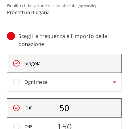
Finalità di donazione personalizzata
(opzionale)
Scegli la frequenza e l’importo della
1
donazione
Scegli la frequenza e l’importo della donazione
Intervalli ricorrenti
Singola
Ogni mese
Importo
50
CHF
150
CHF