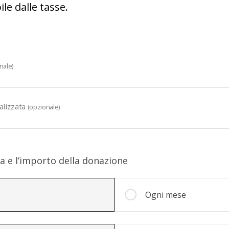
le dalle tasse.
nale)
alizzata
(opzionale)
za e l’importo della donazione
mporto della donazione
Ogni mese