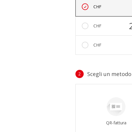
Importo
CHF
CHF
CHF
Scegli un metod
2
Metodo di pagamento
QR-fattura