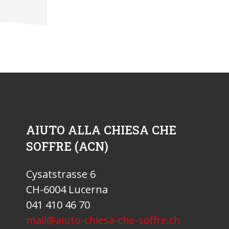
AIUTO ALLA CHIESA CHE
SOFFRE (ACN)
Cysatstrasse 6
CH-6004 Lucerna
041 410 46 70
mail@aiuto-chiesa-che-soffre.ch