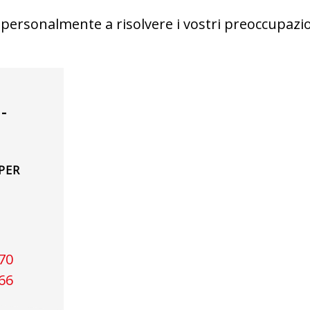
i personalmente a risolvere i vostri preoccupazio
-
PER
70
66