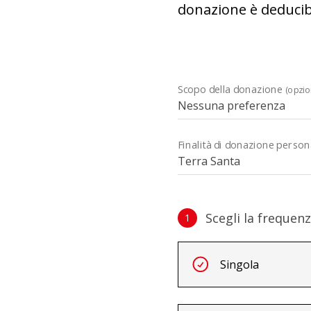
donazione è deducibi
Scopo della donazione
(opzio
Finalità di donazione person
Scegli la frequen
1
Scegli la frequenza e l’i
Intervalli ricorrenti
Singola