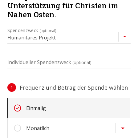
Unterstützung für Christen im
Nahen Osten.
Spendenzweck
(optional)
Individueller Spendenzweck
(optional)
Frequenz und Betrag der Spende wählen
1
Frequenz und Betrag der Spende wählen
Wiederkehrende Intervalle
Einmalig
Monatlich