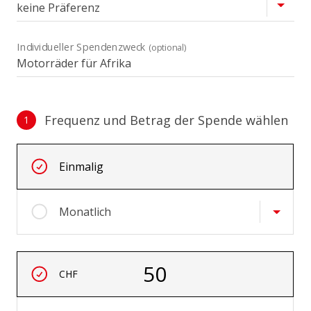
Individueller Spendenzweck
(optional)
Frequenz und Betrag der Spende wählen
1
Frequenz und Betrag der Spende wählen
Wiederkehrende Intervalle
Einmalig
Monatlich
Betrag auswählen
50
CHF