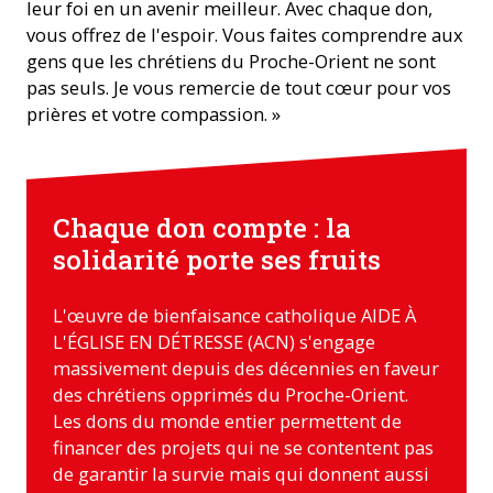
leur foi en un avenir meilleur. Avec chaque don,
vous offrez de l'espoir. Vous faites comprendre aux
gens que les chrétiens du Proche-Orient ne sont
pas seuls. Je vous remercie de tout cœur pour vos
prières et votre compassion. »
Chaque don compte : la
solidarité porte ses fruits
L'œuvre de bienfaisance catholique AIDE À
L'ÉGLISE EN DÉTRESSE (ACN) s'engage
massivement depuis des décennies en faveur
des chrétiens opprimés du Proche-Orient.
Les dons du monde entier permettent de
financer des projets qui ne se contentent pas
de garantir la survie mais qui donnent aussi