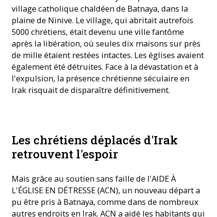
village catholique chaldéen de Batnaya, dans la
plaine de Ninive. Le village, qui abritait autrefois
5000 chrétiens, était devenu une ville fantôme
après la libération, où seules dix maisons sur près
de mille étaient restées intactes. Les églises avaient
également été détruites. Face à la dévastation et à
l'expulsion, la présence chrétienne séculaire en
Irak risquait de disparaître définitivement.
Grâce à votre aide, la reconstruction du jardin d'enfants en
Les chrétiens déplacés d'Irak
Irak a pu avoir lieu. ©ACN
retrouvent l'espoir
Mais grâce au soutien sans faille de l'AIDE À
L'ÉGLISE EN DÉTRESSE (ACN), un nouveau départ a
pu être pris à Batnaya, comme dans de nombreux
autres endroits en Irak. ACN a aidé les habitants qui