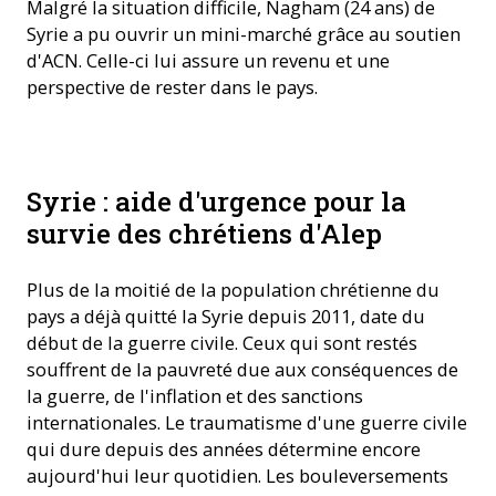
Malgré la situation difficile, Nagham (24 ans) de
Syrie a pu ouvrir un mini-marché grâce au soutien
d'ACN. Celle-ci lui assure un revenu et une
perspective de rester dans le pays.
Des familles en Syrie reçoivent le soutien de l'« Aide à l'Église
Syrie : aide d'urgence pour la
en Détresse (ACN) ». ©ACN
survie des chrétiens d'Alep
Plus de la moitié de la population chrétienne du
pays a déjà quitté la Syrie depuis 2011, date du
début de la guerre civile. Ceux qui sont restés
souffrent de la pauvreté due aux conséquences de
la guerre, de l'inflation et des sanctions
internationales. Le traumatisme d'une guerre civile
qui dure depuis des années détermine encore
aujourd'hui leur quotidien. Les bouleversements