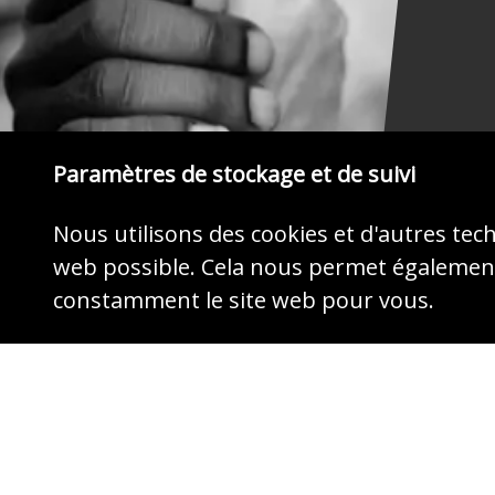
Paramètres de stockage et de suivi
Nous utilisons des cookies et d'autres tec
web possible. Cela nous permet également
MONTREZ DU CŒUR
constamment le site web pour vous.
Agissez maintenant par votre don