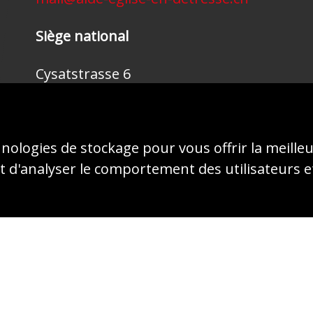
Siège national
Cysatstrasse 6
CH-6004 Lucerne
041 410 46 70
mail@kirche-in-not.ch
hnologies de stockage pour vous offrir la meille
 d'analyser le comportement des utilisateurs e
© 2026 - AIDE À L'ÉGLISE EN DÉTRESSE (ACN)