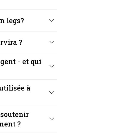
un legs?
rvira ?
rgent - et qui
tilisée à
 soutenir
ment ?