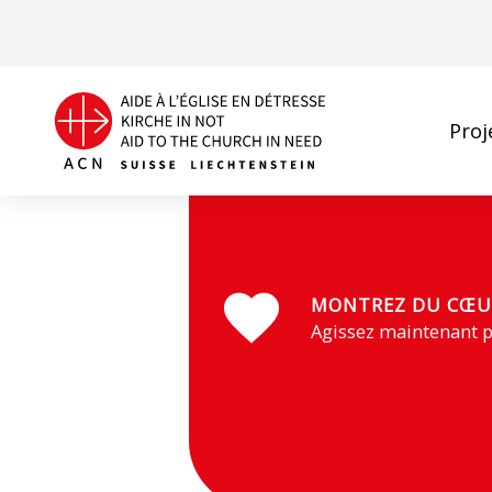
Proj
MONTREZ DU CŒU
Agissez maintenant p