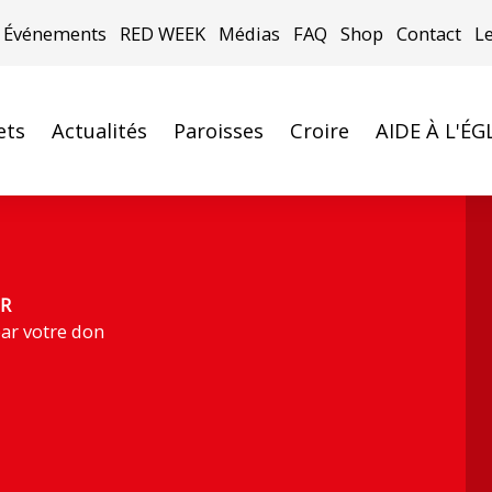
Événements
RED WEEK
Médias
FAQ
Shop
Contact
L
ets
Actualités
Paroisses
Croire
AIDE À L'ÉG
R
ar votre don