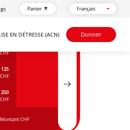
Panier
egs
Donner
LISE EN DÉTRESSE (ACN)
50
CHF
125
CHF
250
CHF