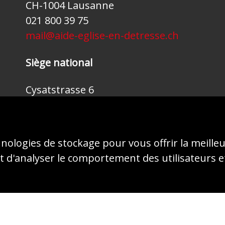
CH-1004 Lausanne
021 800 39 75
mail@aide-eglise-en-detresse.ch
Siège national
Cysatstrasse 6
CH-6004 Lucerne
041 410 46 70
mail@kirche-in-not.ch
hnologies de stockage pour vous offrir la meille
 d'analyser le comportement des utilisateurs e
© 2026 - AIDE À L'ÉGLISE EN DÉTRESSE (ACN)