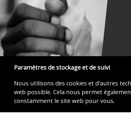
Paramètres de stockage et de suivi
Nous utilisons des cookies et d'autres tec
web possible. Cela nous permet également
MONTREZ DU CŒUR
constamment le site web pour vous.
Agissez maintenant par votre don