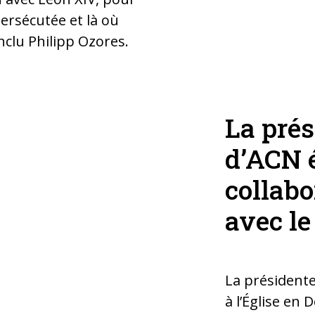
 persécutée et là où
onclu Philipp Ozores.
La prés
d’ACN 
collabo
avec l
La présidente
à l’Église en