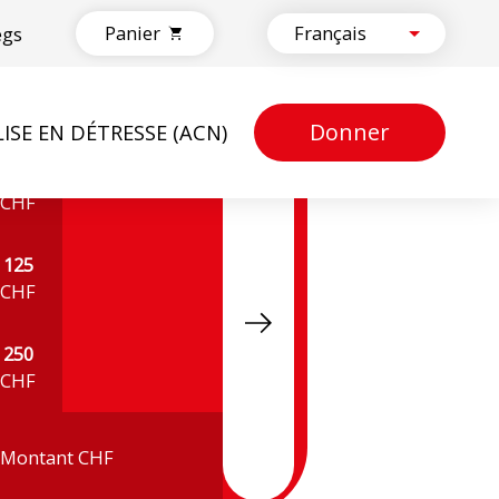
Panier
egs
Donner
LISE EN DÉTRESSE (ACN)
50
CHF
125
CHF
250
CHF