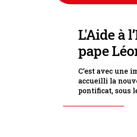
L'Aide à l
pape Léo
C’est avec une i
accueilli la nouv
pontificat, sous 