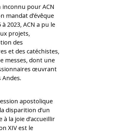
n inconnu pour ACN
Philipp Ozores
son mandat d’évêque
en Détresse (
 à 2023, ACN a pu le
ux projets,
tion des
es et des catéchistes,
 de messes, dont une
issionnaires œuvrant
s Andes.
ccession apostolique
 la disparition d’un
 la joie d’accueillir
n XIV est le