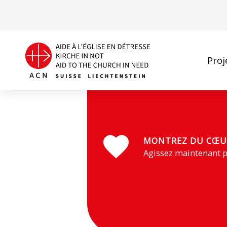
Proj
Le pape Léon XIV peu après l'élection pontificale (© Cri
MONTREZ DU CŒU
Agissez maintenant p