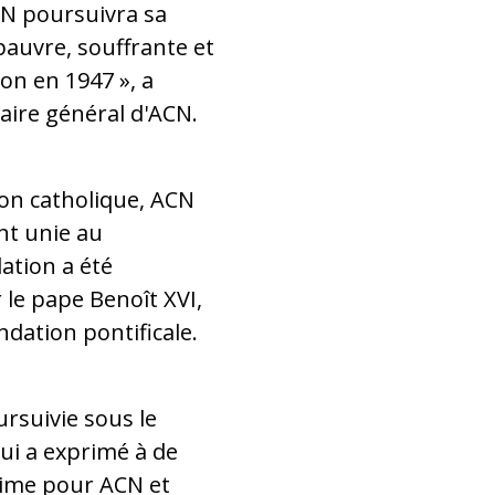
CN poursuivra sa
 pauvre, souffrante et
on en 1947 », a
taire général d'ACN.
ion catholique, ACN
nt unie au
lation a été
 le pape Benoît XVI,
ndation pontificale.
ursuivie sous le
qui a exprimé à de
ime pour ACN et