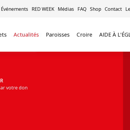
Événements
RED WEEK
Médias
FAQ
Shop
Contact
L
ets
Actualités
Paroisses
Croire
AIDE À L'ÉG
stian Gennari)
R
ar votre don