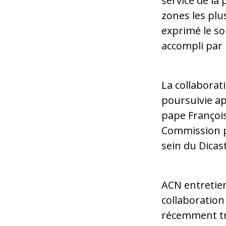
service de la 
zones les plu
exprimé le so
accompli par l
La collaborat
poursuivie a
pape François
Commission po
sein du Dicas
ACN entretie
collaboration
récemment tra