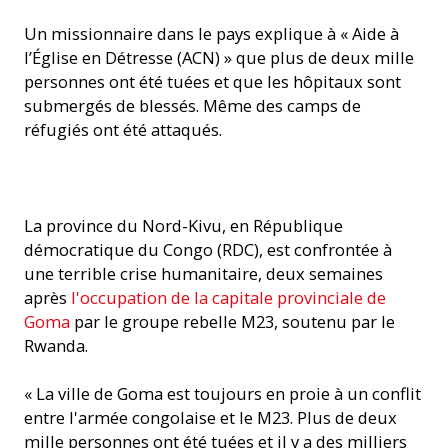
Un missionnaire dans le pays explique à « Aide à
l’Église en Détresse (ACN) » que plus de deux mille
personnes ont été tuées et que les hôpitaux sont
submergés de blessés. Même des camps de
réfugiés ont été attaqués.
Soldats du groupe rebelle M23 (Photo: MONUSCO / Sylvain
La province du Nord-Kivu, en République
Liechti)
démocratique du Congo (RDC), est confrontée à
une terrible crise humanitaire, deux semaines
après
l'occupation de la capitale provinciale de
Goma
par le groupe rebelle M23, soutenu par le
Rwanda.
« La ville de Goma est toujours en proie à un conflit
entre l'armée congolaise et le M23. Plus de deux
mille personnes ont été tuées et il y a des milliers