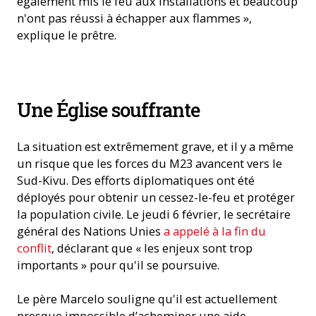
également mis le feu aux installations et beaucoup
n'ont pas réussi à échapper aux flammes »,
explique le prêtre.
Un camp de réfugiés en République démocratique du Congo
Une Église souffrante
(Photo: ACN)
La situation est extrêmement grave, et il y a même
un risque que les forces du M23 avancent vers le
Sud-Kivu. Des efforts diplomatiques ont été
déployés pour obtenir un cessez-le-feu et protéger
la population civile. Le jeudi 6 février, le secrétaire
général des Nations Unies
a appelé à la fin du
conflit
, déclarant que « les enjeux sont trop
importants » pour qu'il se poursuive.
Le père Marcelo souligne qu'il est actuellement
presque impossible d’acheminer une aide