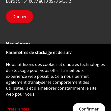
Euro : CH51 0077 8010 0570 5430 2
Donner
Newsletter
Paramètres de stockage et de suivi
Inscrivez-vous
Nous utilisons des cookies et d'autres technologies
de stockage pour vous offrir la meilleure
expérience web possible. Cela nous permet
© 2026 - AIDE À L'ÉGLISE EN DÉTRESSE (ACN)
également d'analyser le comportement des
utilisateurs et d'améliorer constamment le site
Mentions légales
web pour vous.
Protection des données
Préférences
Confirmer
MONTREZ DU CŒUR