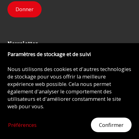
Donner
Newsletter
Paramètres de stockage et de suivi
Inscrivez-vous
Nous utilisons des cookies et d'autres technologies
de stockage pour vous offrir la meilleure
expérience web possible. Cela nous permet
© 2026 - AIDE À L'ÉGLISE EN DÉTRESSE (ACN)
également d'analyser le comportement des
utilisateurs et d'améliorer constamment le site
Mentions légales
web pour vous.
Protection des données
Préférences
Confirmer
MONTREZ DU CŒUR
Agissez maintenant par votre don