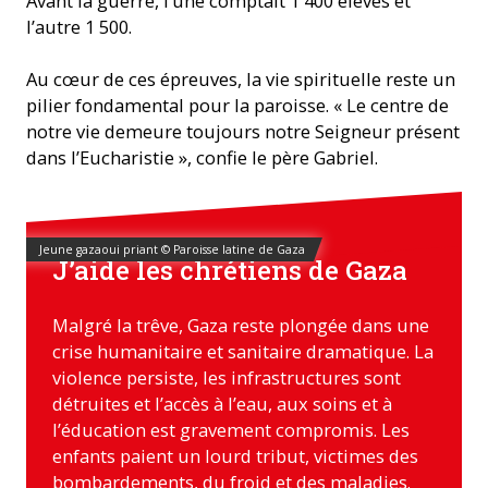
Avant la guerre, l’une comptait 1 400 élèves et
l’autre 1 500.
Au cœur de ces épreuves, la vie spirituelle reste un
pilier fondamental pour la paroisse. « Le centre de
notre vie demeure toujours notre Seigneur présent
dans l’Eucharistie », confie le père Gabriel.
Jeune gazaoui priant © Paroisse latine de Gaza
J’aide les chrétiens de Gaza
Malgré la trêve, Gaza reste plongée dans une
crise humanitaire et sanitaire dramatique. La
violence persiste, les infrastructures sont
détruites et l’accès à l’eau, aux soins et à
l’éducation est gravement compromis. Les
enfants paient un lourd tribut, victimes des
bombardements, du froid et des maladies.