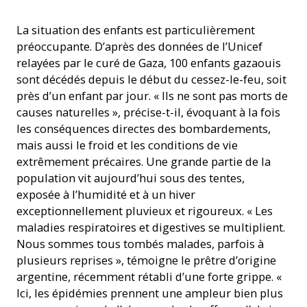
Le père Gabriel Romanelli et le père Carlos Ferrero entourés
La situation des enfants est particulièrement
des enfants des chorales paroissiales (16 janvier 2026) ©
Paroisse latine de Gaza
préoccupante. D’après des données de l’Unicef
relayées par le curé de Gaza, 100 enfants gazaouis
sont décédés depuis le début du cessez-le-feu, soit
près d’un enfant par jour. « Ils ne sont pas morts de
causes naturelles », précise-t-il, évoquant à la fois
les conséquences directes des bombardements,
mais aussi le froid et les conditions de vie
extrêmement précaires. Une grande partie de la
population vit aujourd’hui sous des tentes,
exposée à l’humidité et à un hiver
exceptionnellement pluvieux et rigoureux. « Les
maladies respiratoires et digestives se multiplient.
Nous sommes tous tombés malades, parfois à
plusieurs reprises », témoigne le prêtre d’origine
argentine, récemment rétabli d’une forte grippe. «
Ici, les épidémies prennent une ampleur bien plus