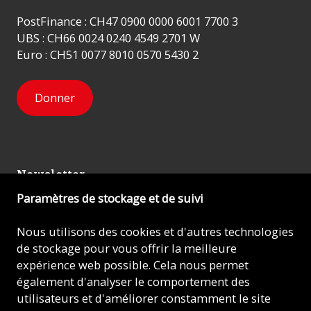
PostFinance : CH47 0900 0000 6001 7700 3
UBS : CH66 0024 0240 4549 2701 W
Euro : CH51 0077 8010 0570 5430 2
Donner
Newsletter
Paramètres de stockage et de suivi
Inscrivez-vous
Nous utilisons des cookies et d'autres technologies
de stockage pour vous offrir la meilleure
expérience web possible. Cela nous permet
© 2026 - AIDE À L'ÉGLISE EN DÉTRESSE (ACN)
également d'analyser le comportement des
utilisateurs et d'améliorer constamment le site
Mentions légales