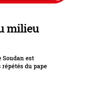
u milieu
e Soudan est
s répétés du pape