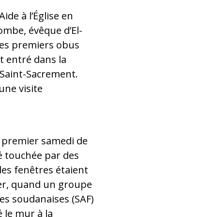
ide à l’Église en
mbe, évêque d’El-
les premiers obus
t entré dans la
e Saint-Sacrement.
une visite
le premier samedi de
té touchée par des
 les fenêtres étaient
rier, quand un groupe
s soudanaises (SAF)
é le mur à la