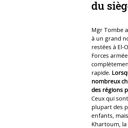
du sièg
Mgr Tombe a 
à un grand n
restées à El-
Forces armées
complètement
rapide.
Lorsq
nombreux chr
des régions p
Ceux qui sont 
plupart des 
enfants, mais
Khartoum, la 