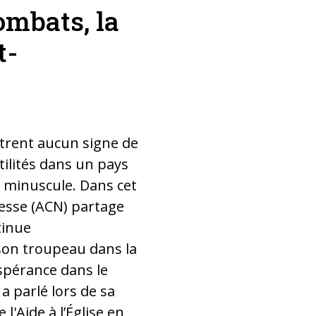
ombats, la
Évêque Tombe
t-
trent aucun signe de
tilités dans un pays
t minuscule. Dans cet
étresse (ACN) partage
tinue
on troupeau dans la
espérance dans le
a parlé lors de sa
 l'Aide à l’Église en