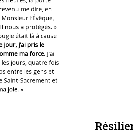
s heures, la porte
t revenu me dire, en
 Monsieur l’Évêque,
 Il nous a protégés. »
ugie était là à cause
jour, j’ai pris le
 comme ma force.
J’ai
 les jours, quatre fois
s entre les gens et
le Saint-Sacrement et
ma joie. »
Résilie
qui reste ouverte