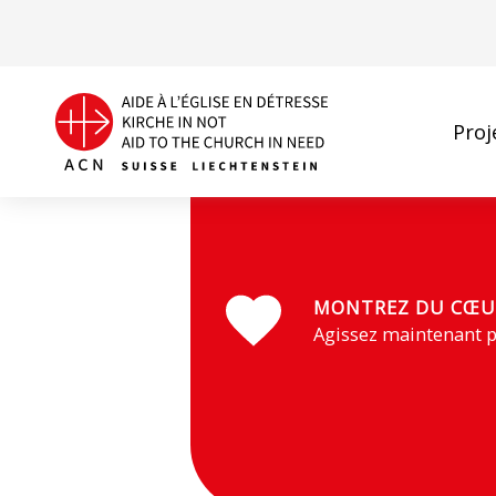
Proj
L'évêque Tombe et des membres de sa paroisse (Photo
MONTREZ DU CŒU
Agissez maintenant p