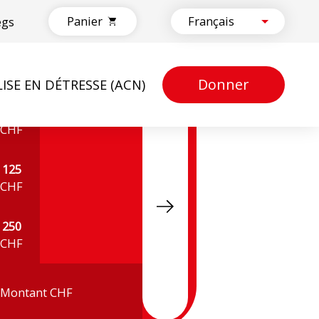
Panier
egs
Donner
LISE EN DÉTRESSE (ACN)
50
CHF
125
CHF
250
CHF