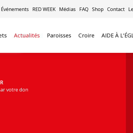
Événements
RED WEEK
Médias
FAQ
Shop
Contact
L
ets
Actualités
Paroisses
Croire
AIDE À L'ÉG
 : ACN)
R
ar votre don