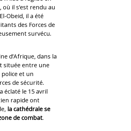
 où il s’est rendu au
El-Obeid, il a été
itants des Forces de
ureusement survécu.
ne d’Afrique, dans la
st située entre une
 police et un
ces de sécurité.
a éclaté le 15 avril
tien rapide ont
e,
la cathédrale se
a zone de combat
.