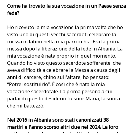
Suor Maria Kaleta, che battezzava segretamente i bambini (©
Come ha trovato la sua vocazione in un Paese senza
ACN/Magdalena Wolnik)
fede?
Ho ricevuto la mia vocazione la prima volta che ho
visto uno di questi vecchi sacerdoti celebrare la
messa in latino nella mia parrocchia. Era la prima
messa dopo la liberazione della fede in Albania. La
mia vocazione è nata proprio in quel momento.
Quando ho visto questo sacerdote sofferente, che
aveva difficoltà a celebrare la Messa a causa degli
anni di carcere, chino sull'altare, ho pensato:
“Potrei sostituirlo”. È così che è nata la mia
vocazione sacerdotale. La prima persona a cui
parlai di questo desiderio fu suor Maria, la suora
che mi battezzò.
Nel 2016 in Albania sono stati canonizzati 38
martiri e l'anno scorso altri due nel 2024. La loro