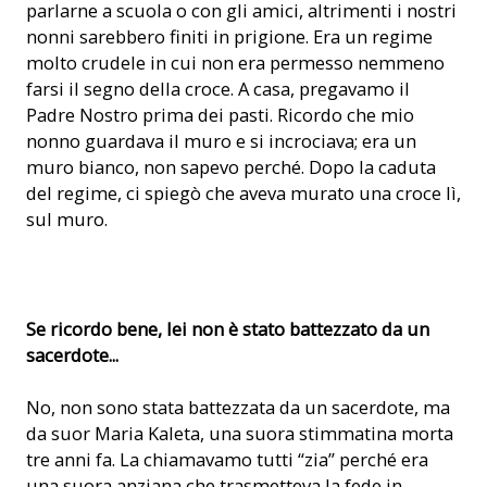
parlarne a scuola o con gli amici, altrimenti i nostri
nonni sarebbero finiti in prigione. Era un regime
molto crudele in cui non era permesso nemmeno
farsi il segno della croce. A casa, pregavamo il
Padre Nostro prima dei pasti. Ricordo che mio
nonno guardava il muro e si incrociava; era un
muro bianco, non sapevo perché. Dopo la caduta
del regime, ci spiegò che aveva murato una croce lì,
sul muro.
Padre Zef Pllumi, uno dei 38 martiri beatificati nel 2016, era
Se ricordo bene, lei non è stato battezzato da un
imprigionato in questa cella (© ACN)
sacerdote...
No, non sono stata battezzata da un sacerdote, ma
da suor Maria Kaleta, una suora stimmatina morta
tre anni fa. La chiamavamo tutti “zia” perché era
una suora anziana che trasmetteva la fede in