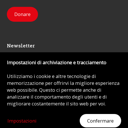
Donare
Newsletter
Impostazioni di archiviazione e tracciamento
Mi iscrivo
Utilizziamo i cookie e altre tecnologie di
memorizzazione per offrirvi la migliore esperienza
© 2026 - AIUTO ALLA CHIESA CHE SOFFRE (ACN)
web possibile. Questo ci permette anche di
analizzare il comportamento degli utenti e di
Impronta
migliorare costantemente il sito web per voi.
Protezione dei dati
Impostazioni
Confermare
MOSTRATE IL VOSTRO CUORE
Aiutate ora con la vostra donazione.