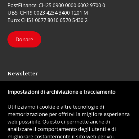
PostFinance: CH25 0900 0000 6002 9700 0
UBS: CH19 0023 4234 3400 1201 M
Euro: CH51 0077 8010 0570 5430 2
Donare
Newsletter
Impostazioni di archiviazione e tracciamento
Mi iscrivo
Utilizziamo i cookie e altre tecnologie di
memorizzazione per offrirvi la migliore esperienza
© 2026 - AIUTO ALLA CHIESA CHE SOFFRE (ACN)
web possibile. Questo ci permette anche di
analizzare il comportamento degli utenti e di
Impronta
migliorare costantemente il sito web per voi.