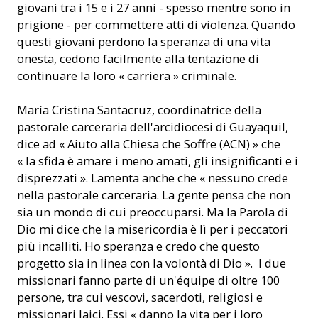
giovani tra i 15 e i 27 anni - spesso mentre sono in
prigione - per commettere atti di violenza. Quando
questi giovani perdono la speranza di una vita
onesta, cedono facilmente alla tentazione di
continuare la loro « carriera » criminale.
María Cristina Santacruz, coordinatrice della
pastorale carceraria dell'arcidiocesi di Guayaquil,
dice ad « Aiuto alla Chiesa che Soffre (ACN) » che
« la sfida è amare i meno amati, gli insignificanti e i
disprezzati ». Lamenta anche che « nessuno crede
nella pastorale carceraria. La gente pensa che non
sia un mondo di cui preoccuparsi. Ma la Parola di
Dio mi dice che la misericordia è lì per i peccatori
più incalliti. Ho speranza e credo che questo
progetto sia in linea con la volontà di Dio ». I due
missionari fanno parte di un'équipe di oltre 100
persone, tra cui vescovi, sacerdoti, religiosi e
missionari laici. Essi « danno la vita per i loro