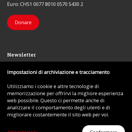
Euro: CH51 0077 8010 0570 5430 2
Donare
Newsletter
Impostazioni di archiviazione e tracciamento
Mi iscrivo
Utilizziamo i cookie e altre tecnologie di
memorizzazione per offrirvi la migliore esperienza
© 2026 - AIUTO ALLA CHIESA CHE SOFFRE (ACN)
web possibile. Questo ci permette anche di
analizzare il comportamento degli utenti e di
Impronta
migliorare costantemente il sito web per voi.
Protezione dei dati