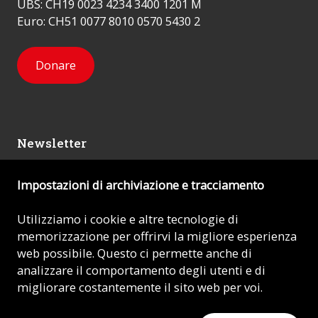
UBS: CH19 0023 4234 3400 1201 M
Euro: CH51 0077 8010 0570 5430 2
Donare
Newsletter
Impostazioni di archiviazione e tracciamento
Mi iscrivo
Utilizziamo i cookie e altre tecnologie di
memorizzazione per offrirvi la migliore esperienza
© 2026 - AIUTO ALLA CHIESA CHE SOFFRE (ACN)
web possibile. Questo ci permette anche di
analizzare il comportamento degli utenti e di
Impronta
migliorare costantemente il sito web per voi.
Protezione dei dati