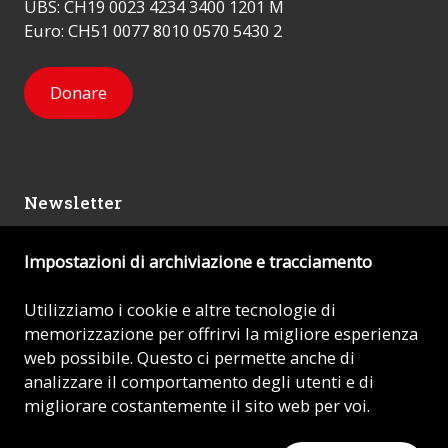
UBS: CH19 0023 4234 3400 1201 M
Euro: CH51 0077 8010 0570 5430 2
Donare
Newsletter
Impostazioni di archiviazione e tracciamento
Mi iscrivo
Utilizziamo i cookie e altre tecnologie di
memorizzazione per offrirvi la migliore esperienza
© 2026 - AIUTO ALLA CHIESA CHE SOFFRE (ACN)
web possibile. Questo ci permette anche di
analizzare il comportamento degli utenti e di
Impronta
migliorare costantemente il sito web per voi.
Protezione dei dati