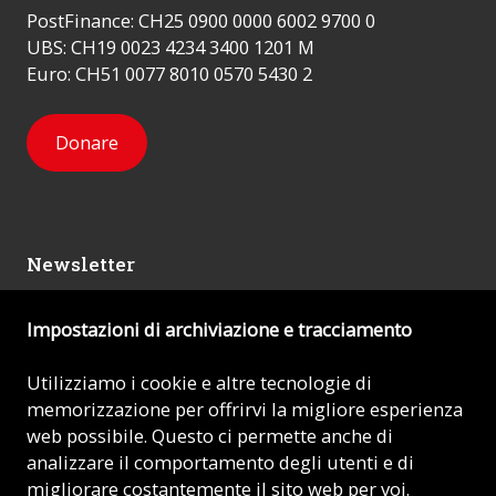
PostFinance: CH25 0900 0000 6002 9700 0
UBS: CH19 0023 4234 3400 1201 M
Euro: CH51 0077 8010 0570 5430 2
Donare
Newsletter
Impostazioni di archiviazione e tracciamento
Mi iscrivo
Utilizziamo i cookie e altre tecnologie di
memorizzazione per offrirvi la migliore esperienza
© 2026 - AIUTO ALLA CHIESA CHE SOFFRE (ACN)
web possibile. Questo ci permette anche di
analizzare il comportamento degli utenti e di
Impronta
migliorare costantemente il sito web per voi.