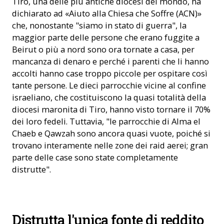
Tiro, una delle più antiche diocesi del mondo, ha
dichiarato ad «Aiuto alla Chiesa che Soffre (ACN)»
che, nonostante "siamo in stato di guerra", la
maggior parte delle persone che erano fuggite a
Beirut o più a nord sono ora tornate a casa, per
mancanza di denaro e perché i parenti che li hanno
accolti hanno case troppo piccole per ospitare così
tante persone. Le dieci parrocchie vicine al confine
israeliano, che costituiscono la quasi totalità della
diocesi maronita di Tiro, hanno visto tornare il 70%
dei loro fedeli. Tuttavia, "le parrocchie di Alma el
Chaeb e Qawzah sono ancora quasi vuote, poiché si
trovano interamente nelle zone dei raid aerei; gran
parte delle case sono state completamente
distrutte".
Razzi sparati nel sud del Libano (Foto: ACN)
Distrutta l'unica fonte di reddito