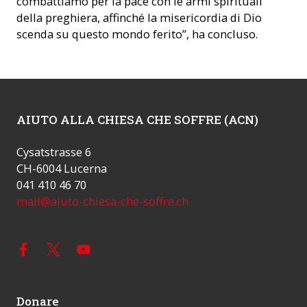
combattiamo per la pace con le armi spirituali
della preghiera, affinché la misericordia di Dio
scenda su questo mondo ferito”, ha concluso.
AIUTO ALLA CHIESA CHE SOFFRE (ACN)
Cysatstrasse 6
CH-6004 Lucerna
041 410 46 70
mail@aiuto-chiesa-che-soffre.ch
Donare