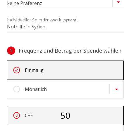
Individueller Spendenzweck
(optional)
Frequenz und Betrag der Spende wählen
1
Frequenz und Betrag der Spende wählen
Wiederkehrende Intervalle
Einmalig
Monatlich
Betrag auswählen
50
CHF