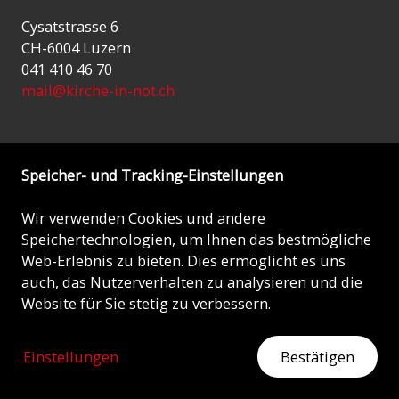
Cysatstrasse 6
CH-6004 Luzern
041 410 46 70
mail@kirche-in-not.ch
Speicher- und Tracking-Einstellungen
Wir verwenden Cookies und andere
Spenden
Speichertechnologien, um Ihnen das bestmögliche
Web-Erlebnis zu bieten. Dies ermöglicht es uns
PostFinance: CH55 0900 0000 6001 7200 9
auch, das Nutzerverhalten zu analysieren und die
LUKB: CH38 0077 8010 0177 9301 0
Website für Sie stetig zu verbessern.
Euro-Konto: CH51 0077 8010 0570 5430 2
Einstellungen
Bestätigen
Jetzt spenden
ZEIGEN SIE HERZ
Jetzt mit Ihrer Spende helfen