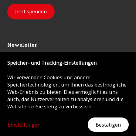
Jetzt spenden
Newsletter
Speicher- und Tracking-Einstellungen
Abonnieren
Wir verwenden Cookies und andere
Speichertechnologien, um Ihnen das bestmögliche
© 2026 - KIRCHE IN NOT (ACN)
Web-Erlebnis zu bieten. Dies ermöglicht es uns
auch, das Nutzerverhalten zu analysieren und die
Impressum
Website für Sie stetig zu verbessern.
Datenschutz
Einstellungen
Bestätigen
ZEIGEN SIE HERZ
Jetzt mit Ihrer Spende helfen