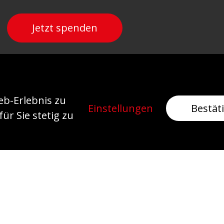
Jetzt spenden
Newsletter
b-Erlebnis zu
Einstellungen
Bestät
ür Sie stetig zu
Abonnieren
atenschutz