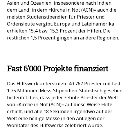
Asien und Ozeanien, insbesondere nach Indien,
dem Land, in dem «Kirche in Not (ACN)» auch die
meisten Studienstipendien für Priester und
Ordensleute vergibt. Europa und Lateinamerika
erhielten 15,4 bzw. 15,3 Prozent der Hilfen. Die
restlichen 1,5 Prozent gingen an andere Regionen.
Ein Priester in Peru feiert Gottesdienst in den Anden auf
Fast 6'000 Projekte finanziert
3500m (Foto: ACN)
Das Hilfswerk unterstützte 40 767 Priester mit fast
1,75 Millionen Mess-Stipendien. Statistisch gesehen
bedeutet dies, dass jeder zehnte Priester der Welt
von «Kirche in Not (ACN)» auf diese Weise Hilfe
erhielt, und alle 18 Sekunden irgendwo auf der
Welt eine heilige Messe in den Anliegen der
Wohltäter des Hilfswerks zelebriert wurde.