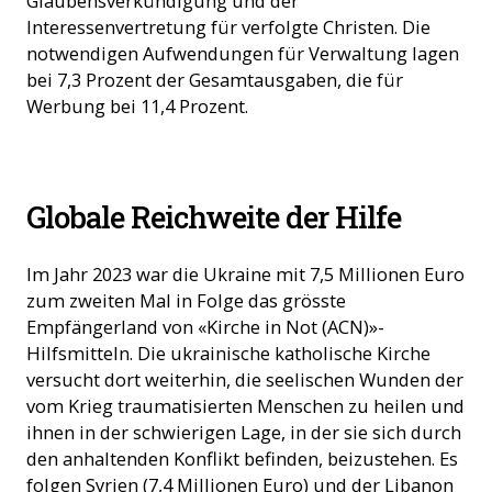
Glaubensverkündigung und der
Interessenvertretung für verfolgte Christen. Die
notwendigen Aufwendungen für Verwaltung lagen
bei 7,3 Prozent der Gesamtausgaben, die für
Werbung bei 11,4 Prozent.
Ein Ordensmann verteilt Lebensmittel in der Ukraine (Foto:
Globale Reichweite der Hilfe
ACN)
Im Jahr 2023 war die Ukraine mit 7,5 Millionen Euro
zum zweiten Mal in Folge das grösste
Empfängerland von «Kirche in Not (ACN)»-
Hilfsmitteln. Die ukrainische katholische Kirche
versucht dort weiterhin, die seelischen Wunden der
vom Krieg traumatisierten Menschen zu heilen und
ihnen in der schwierigen Lage, in der sie sich durch
den anhaltenden Konflikt befinden, beizustehen. Es
folgen Syrien (7,4 Millionen Euro) und der Libanon