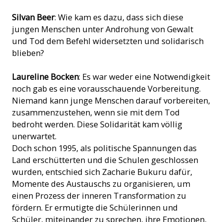
Das "kleine Seminar" St. Paul in Buta, Burundi, während der
Silvan Beer
: Wie kam es dazu, dass sich diese
Renovation. (Bild: ACN)
jungen Menschen unter Androhung von Gewalt
und Tod dem Befehl widersetzten und solidarisch
blieben?
Laureline Bocken
: Es war weder eine Notwendigkeit
noch gab es eine vorausschauende Vorbereitung.
Niemand kann junge Menschen darauf vorbereiten,
zusammenzustehen, wenn sie mit dem Tod
bedroht werden. Diese Solidarität kam völlig
unerwartet.
Doch schon 1995, als politische Spannungen das
Land erschütterten und die Schulen geschlossen
wurden, entschied sich Zacharie Bukuru dafür,
Momente des Austauschs zu organisieren, um
einen Prozess der inneren Transformation zu
fördern. Er ermutigte die Schülerinnen und
Schüler, miteinander zu sprechen, ihre Emotionen,