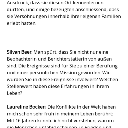
Ausdruck, dass sie diesen Ort kennenlernen
durften, und einige bezeugten anschliessend, dass
sie Versöhnungen innerhalb ihrer eigenen Familien
erlebt hatten.
Das kleine Seminar St. Paul in Buta, Burundi, vor der
Silvan Beer
: Man spürt, dass Sie nicht nur eine
Renovation. (Bild: ACN)
Beobachterin und Berichterstatterin von außen
sind. Die Ereignisse sind für Sie zu einer Berufung
und einer persönlichen Mission geworden. Wie
wurden Sie in diese Ereignisse involviert? Welchen
Stellenwert haben diese Erfahrungen in Ihrem
Leben?
Laureline Bocken
: Die Konflikte in der Welt haben
mich schon sehr früh in meinem Leben berührt:
Mit 16 Jahren konnte ich nicht verstehen, warum
die Menschen unfähig scheinen, in Frieden und