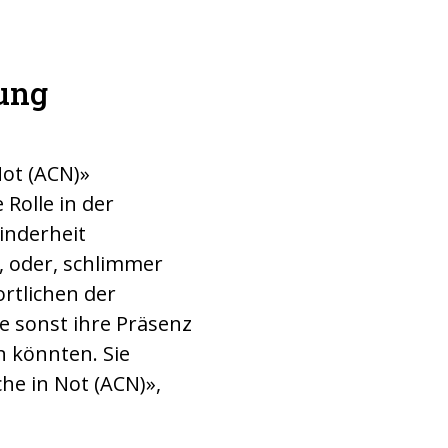
gung
Not (ACN)»
 Rolle in der
Minderheit
, oder, schlimmer
rtlichen der
ie sonst ihre Präsenz
n könnten. Sie
he in Not (ACN)»,