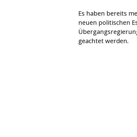
Es haben bereits m
neuen politischen E
Übergangsregierung 
geachtet werden.
Strassenfeier wenige Tage nach d
Regimes (© HiBa/ACN)