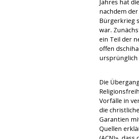
Jahres hat di
nachdem der 
Bürgerkrieg 
war. Zunächs
ein Teil der 
offen dschih
ursprünglich 
Die Übergang
Religionsfrei
Vorfälle in v
die christlic
Garantien mit
Quellen erklä
(ACN)», dass 