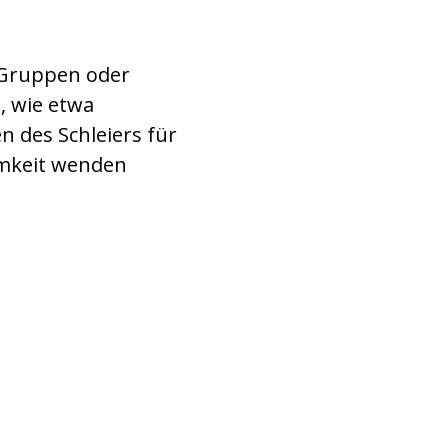
n Gruppen oder
, wie etwa
n des Schleiers für
mkeit wenden
e in Aleppo (© Jacob/ACN)