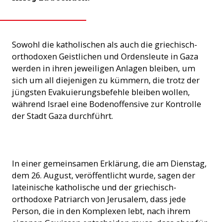
Sowohl die katholischen als auch die griechisch-
orthodoxen Geistlichen und Ordensleute in Gaza
werden in ihren jeweiligen Anlagen bleiben, um
sich um all diejenigen zu kümmern, die trotz der
jüngsten Evakuierungsbefehle bleiben wollen,
während Israel eine Bodenoffensive zur Kontrolle
der Stadt Gaza durchführt.
Die von Bomben getroffene griech orth Kirche des Heiligen
In einer gemeinsamen Erklärung, die am Dienstag,
Porphyrius in Gaza Stadt. (Foto: Saint Porphyrius Parish - Gaza)
dem 26. August, veröffentlicht wurde, sagen der
lateinische katholische und der griechisch-
orthodoxe Patriarch von Jerusalem, dass jede
Person, die in den Komplexen lebt, nach ihrem