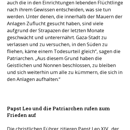
auch die in den Einrichtungen lebenden Flüchtlinge
nach ihrem Gewissen entscheiden, was sie tun
werden. Unter denen, die innerhalb der Mauern der
Anlagen Zuflucht gesucht haben, sind viele
aufgrund der Strapazen der letzten Monate
geschwächt und unterernährt. Gaza-Stadt zu
verlassen und zu versuchen, in den Süden zu
fliehen, käme einem Todesurteil gleich“, sagen die
Patriarchen. „Aus diesem Grund haben die
Geistlichen und Nonnen beschlossen, zu bleiben
und sich weiterhin um alle zu kümmern, die sich in
den Anlagen aufhalten.“
Die Kirche und die Umgebung der röm kath Pfarrei in Gaza
Papst Leo und die Patriarchen rufen zum
Stadt wurden bei Angriffen) im Sommer 2025 zerstört Es gab
Todesopfer. (Foto: © Latin Patriarchate of Jerusalem
Frieden auf
Die christlichen Führer zitieren Papst Leo XIV., der