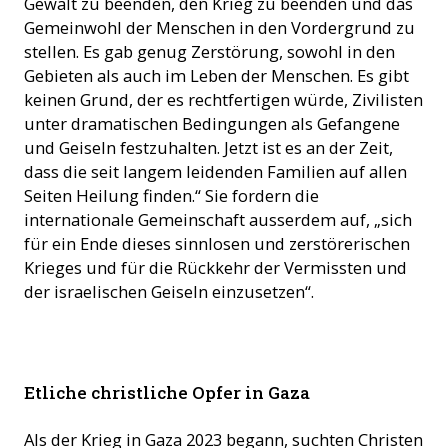
Gewalt zu beenden, den Krieg zu beenden und das
Gemeinwohl der Menschen in den Vordergrund zu
stellen. Es gab genug Zerstörung, sowohl in den
Gebieten als auch im Leben der Menschen. Es gibt
keinen Grund, der es rechtfertigen würde, Zivilisten
unter dramatischen Bedingungen als Gefangene
und Geiseln festzuhalten. Jetzt ist es an der Zeit,
dass die seit langem leidenden Familien auf allen
Seiten Heilung finden.“ Sie fordern die
internationale Gemeinschaft ausserdem auf, „sich
für ein Ende dieses sinnlosen und zerstörerischen
Krieges und für die Rückkehr der Vermissten und
der israelischen Geiseln einzusetzen“.
Im Mai 2024 war die Welt für die Angehörigen der
Etliche christliche Opfer in Gaza
katholischen Pfarrei in Gaza Stadt noch eine bessere. (Foto: ©
Holy Family Church Gaza)
Als der Krieg in Gaza 2023 begann, suchten Christen