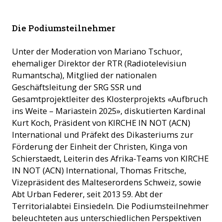
Der Schweizer Kardinal Kurt Koch und Abt Urban Federer
Die Podiumsteilnehmer
vom Kloster Einsiedeln beim Podium ©ACN
Unter der Moderation von Mariano Tschuor,
ehemaliger Direktor der RTR (Radiotelevisiun
Rumantscha), Mitglied der nationalen
Geschäftsleitung der SRG SSR und
Gesamtprojektleiter des Klosterprojekts «Aufbruch
ins Weite – Mariastein 2025», diskutierten Kardinal
Kurt Koch, Präsident von KIRCHE IN NOT (ACN)
International und Präfekt des Dikasteriums zur
Förderung der Einheit der Christen, Kinga von
Schierstaedt, Leiterin des Afrika-Teams von KIRCHE
IN NOT (ACN) International, Thomas Fritsche,
Vizepräsident des Malteserordens Schweiz, sowie
Abt Urban Federer, seit 2013 59. Abt der
Territorialabtei Einsiedeln. Die Podiumsteilnehmer
beleuchteten aus unterschiedlichen Perspektiven