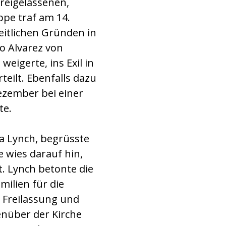
Freigelassenen,
ppe traf am 14.
eitlichen Gründen in
o Alvarez von
eigerte, ins Exil in
eilt. Ebenfalls dazu
ezember bei einer
te.
na Lynch, begrüsste
e wies darauf hin,
t. Lynch betonte die
ilien für die
 Freilassung und
enüber der Kirche