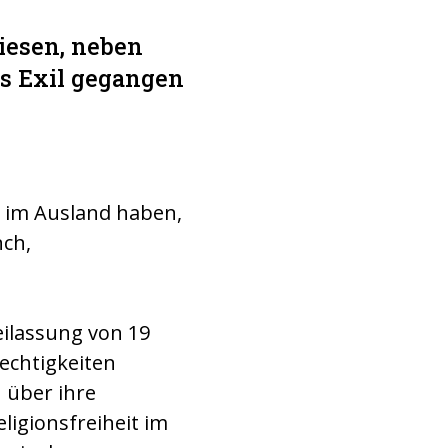
iesen, neben
ns Exil gegangen
e im Ausland haben,
nch,
eilassung von 19
echtigkeiten
n über ihre
igionsfreiheit im