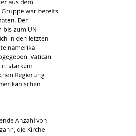
ter aus dem
e Gruppe war bereits
aaten. Der
n bis zum UN-
ch in den letzten
ateinamerika
 abgegeben. Vatican
s in starkem
schen Regierung
amerikanischen
mende Anzahl von
gann, die Kirche