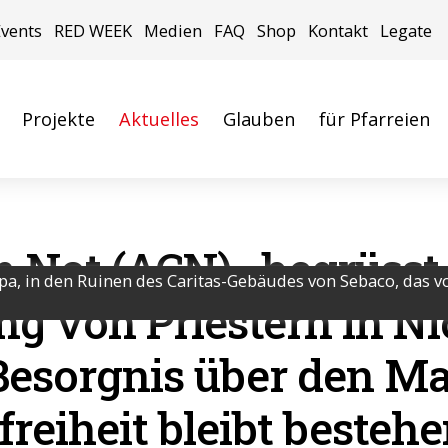
Events
RED WEEK
Medien
FAQ
Shop
Kontakt
Legate
Projekte
Aktuelles
Glauben
für Pfarreien
n Not (ACN)» begrüsst
lpa, in den Ruinen des Caritas-Gebäudes von Sebaco, das 
ng von Priestern in N
 Besorgnis über den M
freiheit bleibt besteh