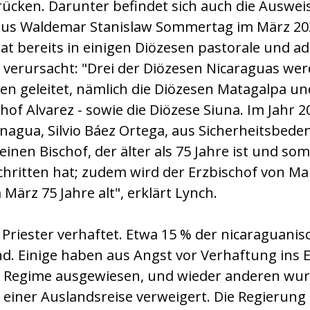
rücken. Darunter befindet sich auch die Auswe
ius Waldemar Stanislaw Sommertag im März 2
at bereits in einigen Diözesen pastorale und ad
erursacht: "Drei der Diözesen Nicaraguas wer
en geleitet, nämlich die Diözesen Matagalpa und
hof Alvarez - sowie die Diözese Siuna. Im Jahr 2
agua, Silvio Báez Ortega, aus Sicherheitsbedenk
einen Bischof, der älter als 75 Jahre ist und som
hritten hat; zudem wird der Erzbischof von Ma
März 75 Jahre alt", erklärt Lynch.
 Priester verhaftet. Etwa 15 % der nicaraguanis
d. Einige haben aus Angst vor Verhaftung ins E
Regime ausgewiesen, und wieder anderen wur
 einer Auslandsreise verweigert. Die Regierung