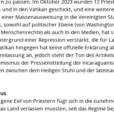
rn zu passen. Im Oktober 2023 wurden 12 Pries
 und in den Vatikan geschickt, und eine weiter
l einer Massenausweisung in die Vereinigten St
k, sowohl auf politischer Ebene (von Washingto
enschenrechte) als auch in den Medien, hat si
ergrund einer Repression verstärkt, die für L
 Vatikan hingegen hat keine offizielle Erklärung
eilassung an, jedoch steht der Ton des Artikel
mismus der Pressemitteilung der nicaraguani
n zwischen dem Heiligen Stuhl und der latein
rus
ene Exil von Priestern fügt sich in die zuneh
 das Land verlassen mussten, seit das Regime be