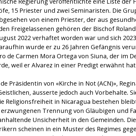
ische Regierung veröffentlichte eine Liste der 
öfe, 15 Priester und zwei Seminaristen. Die Gru
abgesehen von einem Priester, der aus gesundh
 den Freigelassenen gehören der Bischof Roland
ugust 2022 verhaftet worden war und sich 2023 w
araufhin wurde er zu 26 Jahren Gefängnis verurt
oro de Carmen Mora Ortega von Siuna, der im D
de, weil er Alvarez in einer Predigt erwähnt hat
de Präsidentin von «Kirche in Not (ACN)», Regi
Geistlichen, äusserte jedoch auch Vorbehalte. Si
e Religionsfreiheit in Nicaragua bestehen bleib
r erzwungenen Trennung von Gläubigen und Fam
 anhaltende Unsicherheit in den Gemeinden. Die
ikern scheinen in ein Muster des Regimes geg