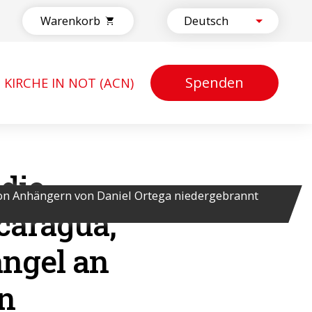
Warenkorb
Spenden
KIRCHE IN NOT (ACN)
 die
von Anhängern von Daniel Ortega niedergebrannt
icaragua,
angel an
en