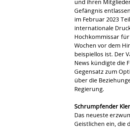
und ihren Mitgliede
Gefängnis entlassen
im Februar 2023 Tei
internationale Druc
Hochkommissar für M
Wochen vor dem Hint
beispiellos ist. Der
News kündigte die Fr
Gegensatz zum Opti
über die Beziehunge
Regierung.
Schrumpfender Kle
Das neueste erzwung
Geistlichen ein, die