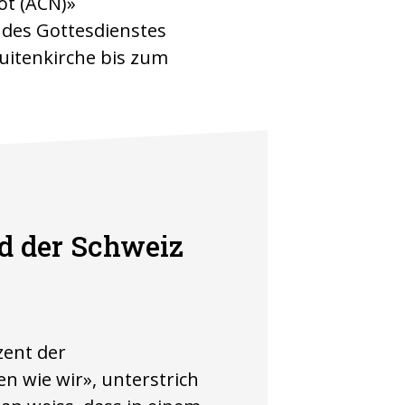
Not (ACN)»
 des Gottesdienstes
suitenkirche bis zum
nd der Schweiz
zent der
n wie wir», unterstrich