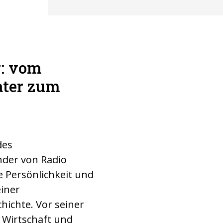
r: vom
Pater Anton L
ter zum
vor der Jesui
des
der von Radio
e Persönlichkeit und
einer
ichte. Vor seiner
 Wirtschaft und