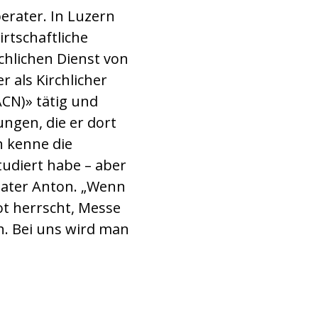
erater. In Luzern
irtschaftliche
chlichen Dienst von
er als Kirchlicher
ACN)» tätig und
ungen, die er dort
h kenne die
studiert habe – aber
 Pater Anton. „Wenn
t herrscht, Messe
ch. Bei uns wird man