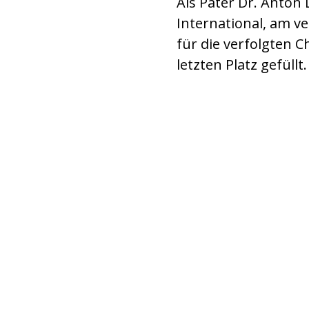
Als Pater Dr. Anton 
International, am v
für die verfolgten C
letzten Platz gefüllt
Pater Anton Lässer in der Jesuitenk
während seiner Predigt