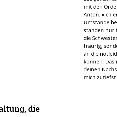
mit den Orde
Anton. «Ich e
Umstände bek
standen nur 
die Schwester
traurig, sond
an die notle
können. Das i
deinen Nächst
mich zutiefst
ltung, die
Sängerin Nic