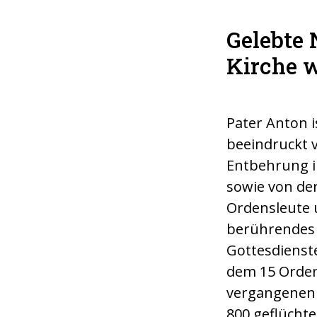
Gelebte 
banon, haben in
Kirche w
aufgenommen.
Pater Anton 
beeindruckt v
Entbehrung i
sowie von der
Ordensleute 
berührendes B
Gottesdienste
dem 15 Orde
vergangenen 
800 geflüchte