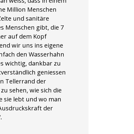
an weiss, dass in einem
ine Million Menschen
elte und sanitäre
s Menschen gibt, die 7
mer auf dem Kopf
nd wir uns ins eigene
infach den Wasserhahn
s wichtig, dankbar zu
stverständlich geniessen
en Tellerrand der
zu sehen, wie sich die
ie sie lebt und wo man
Ausdruckskraft der
“.