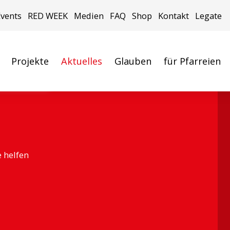
Events
RED WEEK
Medien
FAQ
Shop
Kontakt
Legate
Projekte
Aktuelles
Glauben
für Pfarreien
ach Luzern
e helfen