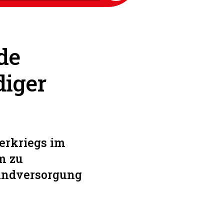
de
diger
erkriegs im
m zu
rundversorgung