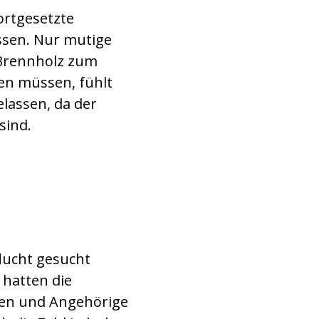
rtgesetzte
ssen. Nur mutige
m Brennholz zum
en müssen, fühlt
elassen, da der
sind.
flucht gesucht
 hatten die
ten und Angehörige