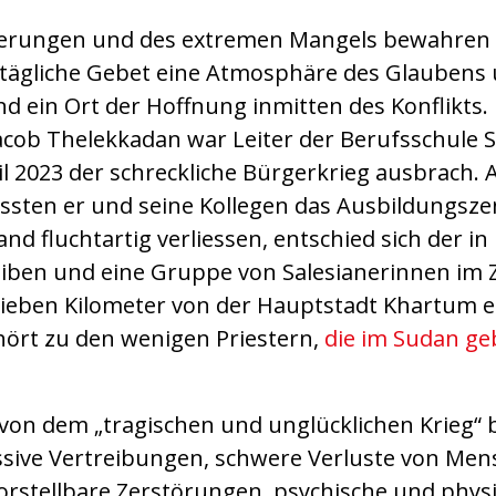
erungen und des extremen Mangels bewahren s
 tägliche Gebet eine Atmosphäre des Glaubens
d ein Ort der Hoffnung inmitten des Konflikts.
acob Thelekkadan war Leiter der Berufsschule S
il 2023 der schreckliche Bürgerkrieg ausbrach.
sten er und seine Kollegen das Ausbildungsze
nd fluchtartig verliessen, entschied sich der i
leiben und eine Gruppe von Salesianerinnen im
sieben Kilometer von der Hauptstadt Khartum e
hört zu den wenigen Priestern,
die im Sudan geb
 von dem „tragischen und unglücklichen Krieg“ b
ssive Vertreibungen, schwere Verluste von Men
orstellbare Zerstörungen, psychische und phys