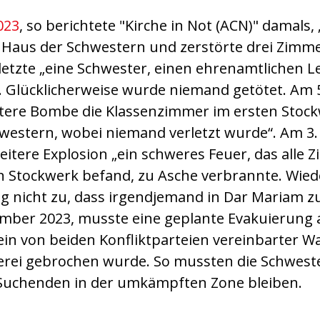
023
, so berichtete "Kirche in Not (ACN)" damals,
 Haus der Schwestern und zerstörte drei Zimm
etzte „eine Schwester, einen ehrenamtlichen Le
. Glücklicherweise wurde niemand getötet. Am
eitere Bombe die Klassenzimmer im ersten Sto
estern, wobei niemand verletzt wurde“. Am 3.
eitere Explosion „ein schweres Feuer, das alle 
n Stockwerk befand, zu Asche verbrannte. Wiede
g nicht zu, dass irgendjemand in Dar Mariam z
ember 2023, musste eine geplante Evakuierung
n von beiden Konfliktparteien vereinbarter Wa
serei gebrochen wurde. So mussten die Schwest
Suchenden in der umkämpften Zone bleiben.