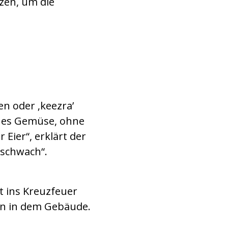
zen, um die
en oder ‚keezra’
ches Gemüse, ohne
 Eier“, erklärt der
 schwach“.
t ins Kreuzfeuer
en in dem Gebäude.