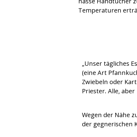
nasse Handtücher z
Temperaturen erträg
Mittagessen in Dar 
„Unser tägliches E
(eine Art Pfannkuc
Zwiebeln oder Karto
Priester. Alle, ab
Wegen der Nähe zu
der gegnerischen 