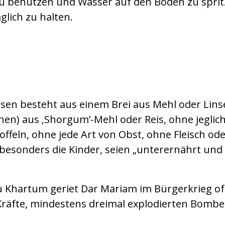
u benutzen und Wasser auf den Boden zu sprit
lich zu halten.
Mariam (Foto : ACN)
ssen besteht aus einem Brei aus Mehl oder Lins
hen) aus ‚Shorgum’-Mehl oder Reis, ohne jegli
ffeln, ohne jede Art von Obst, ohne Fleisch oder
er besonders die Kinder, seien „unterernährt und
 Khartum geriet Dar Mariam im Bürgerkrieg of
Kräfte, mindestens dreimal explodierten Bomb