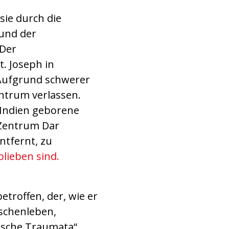
ie durch die
 und der
 Der
t. Joseph in
 Aufgrund schwerer
ntrum verlassen.
n Indien geborene
 Zentrum Dar
ntfernt, zu
lieben sind.
etroffen, der, wie er
schenleben,
ische Traumata“