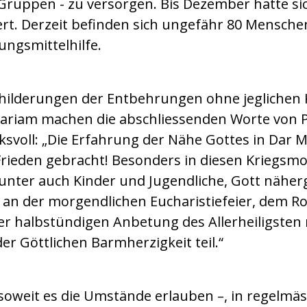
 Gruppen - zu versorgen. Bis Dezember hatte sic
ert. Derzeit befinden sich ungefähr 80 Mensch
ngsmittelhilfe.
childerungen der Entbehrungen ohne jeglichen
Mariam machen die abschliessenden Worte von P
svoll: „Die Erfahrung der Nähe Gottes in Dar 
rieden gebracht! Besonders in diesen Kriegsmo
unter auch Kinder und Jugendliche, Gott näh
h an der morgendlichen Eucharistiefeier, dem 
er halbstündigen Anbetung des Allerheiligsten
r Göttlichen Barmherzigkeit teil.“
– soweit es die Umstände erlauben –, in regelm