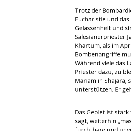
Trotz der Bombardi
Eucharistie und das
Gelassenheit und sin
Salesianerpriester J
Khartum, als im Apr
Bombenangriffe mus
Während viele das La
Priester dazu, zu b
Mariam in Shajara, 
unterstützen. Er ge
Das Gebiet ist stark
sagt, weiterhin „ma
furchtbare und unv