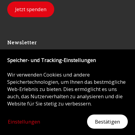
Jetzt spenden
Newsletter
Speicher- und Tracking-Einstellungen
Abonnieren
Wir verwenden Cookies und andere
Speichertechnologien, um Ihnen das bestmögliche
© 2026 - KIRCHE IN NOT (ACN)
Web-Erlebnis zu bieten. Dies ermöglicht es uns
auch, das Nutzerverhalten zu analysieren und die
Impressum
Website für Sie stetig zu verbessern.
Datenschutz
Einstellungen
Bestätigen
ZEIGEN SIE HERZ
Jetzt mit Ihrer Spende helfen