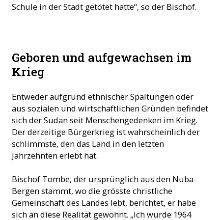
Schule in der Stadt getötet hatte“, so der Bischof.
Kathedrale von El-Obeid, November 2024 - trotz starken
Geboren und aufgewachsen im
Schäden steht sie noch (Foto: ACN)
Krieg
Entweder aufgrund ethnischer Spaltungen oder
aus sozialen und wirtschaftlichen Gründen befindet
sich der Sudan seit Menschengedenken im Krieg.
Der derzeitige Bürgerkrieg ist wahrscheinlich der
schlimmste, den das Land in den letzten
Jahrzehnten erlebt hat.
Bischof Tombe, der ursprünglich aus den Nuba-
Bergen stammt, wo die grösste christliche
Gemeinschaft des Landes lebt, berichtet, er habe
sich an diese Realität gewöhnt. „Ich wurde 1964