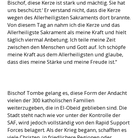
Bischof, diese Kerze ist stark und mächtig. Sie hat
uns beschützt.‘ Er verstand nicht, dass die Kerze
wegen des Allerheiligsten Sakraments dort brannte.
Von diesem Tag an nahm ich die Kerze und das
Allerheiligste Sakrament als meine Kraft und hielt
täglich viermal Anbetung. Ich teile meine Zeit
zwischen den Menschen und Gott auf. Ich schöpfe
meine Kraft aus dem Allerheiligsten und glaube,
dass dies meine Stärke und meine Freude ist.“
Eine der wenigen Schulen in El-Obeid, die weiterhin offen ist
Bischof Tombe gelang es, diese Form der Andacht
(Foto: ACN)
vielen der 300 katholischen Familien
weiterzugeben, die in El-Obeid geblieben sind. Die
Stadt steht nach wie vor unter der Kontrolle der
SAF, wird jedoch vollständig von den Rapid Support
Forces belagert. Als der Krieg begann, schafften es
viele Christen, in friedlichere Regionen oder