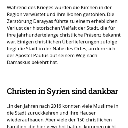
Während des Krieges wurden die Kirchen in der
Region verwüstet und ihre Ikonen gestohlen. Die
Zerstörung Darayyas führte zu einem erheblichen
Verlust der historischen Vielfalt der Stadt, die für
ihre jahrhundertelange christliche Präsenz bekannt
war. Einigen christlichen Überlieferungen zufolge
liegt die Stadt in der Nähe des Ortes, an dem sich
der Apostel Paulus auf seinem Weg nach
Damaskus bekehrt hat.
Der Christ Abou Rashad mit seiner Familie. (Foto: «Kirche in
Christen in Syrien sind dankbar
Not (ACN)»)
„In den Jahren nach 2016 konnten viele Muslime in
die Stadt zurückkehren und ihre Häuser
wiederaufbauen. Aber viele der 150 christlichen
Familien, die hier gewohnt hatten, kommen nicht