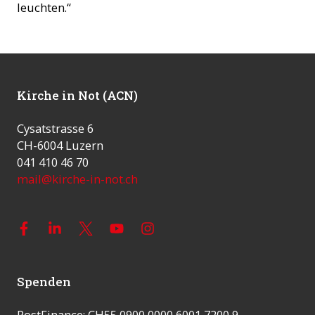
leuchten.“
Kirche in Not (ACN)
Cysatstrasse 6
CH-6004 Luzern
041 410 46 70
mail@kirche-in-not.ch
Spenden
PostFinance: CH55 0900 0000 6001 7200 9