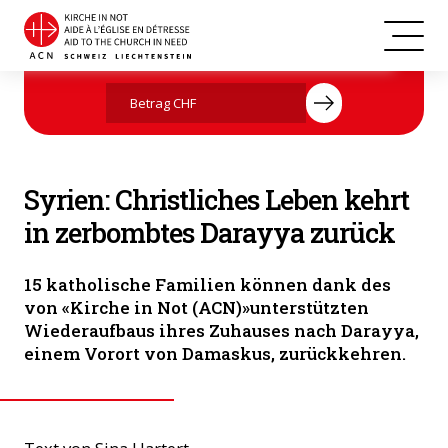
Das christliche Ehepaar Farida in ihrem instandgesetzten Haus. (Foto:
Jetzt mit Ihrer Spende helfen
«Kirche in Not (ACN)»)
Syrien: Christliches Leben kehrt
in zerbombtes Darayya zurück
15 katholische Familien können dank des
von «Kirche in Not (ACN)»unterstützten
Wiederaufbaus ihres Zuhauses nach Darayya,
einem Vorort von Damaskus, zurückkehren.