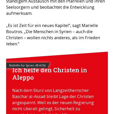
ständigem Austausch mit den Pfarreien und ihren
Seelsorgern und beobachtet die Entwicklung
aufmerksam.
„Es ist Zeit für ein neues Kapitel“, sagt Marielle
Boutros. „Die Menschen in Syrien – auch die
Christen – wollen nichts anderes, als im Frieden
leben.“
Nothilfe für Syrien. (© ACN)
Ich helfe den Christen in
Aleppo
Nach dem Sturz von Langzeitherrscher
Baschar al-Assad bleibt Lage der Christen
angespannt. Weil es der neuen Regierung
nicht überall gelingt, Sicherheit zu