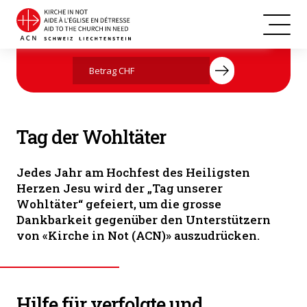
Die Kinder der St. Mary's School in Kurvalli, Khammam sagen DANKE
Jetzt mit Ihrer Spende helfen
für die Hilfe von ACN (Foto: ACN)
Tag der Wohltäter
Jedes Jahr am Hochfest des Heiligsten
Herzen Jesu wird der „Tag unserer
Wohltäter“ gefeiert, um die grosse
Dankbarkeit gegenüber den Unterstützern
von «Kirche in Not (ACN)» auszudrücken.
Hilfe für verfolgte und