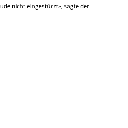
ude nicht eingestürzt», sagte der
den nehmen nach dem Erdbeben in
dachlose Familien auf und bieten
N