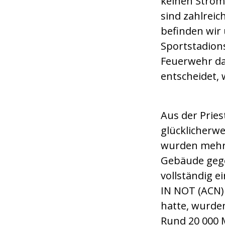
keinen Strom,
sind zahlreic
befinden wir
Sportstadion
Feuerwehr d
entscheidet, 
Aus der Prie
glücklicherwe
wurden mehre
Gebäude geg
vollständig e
IN NOT (ACN) 
hatte, wurde
Rund 20 000 