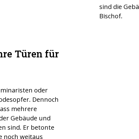
sind die Gebä
Bischof.
hre Türen für
Pfarrgemein
Venezuela ob
Schutz. ©AC
eminaristen oder
Todesopfer. Dennoch
 dass mehrere
nder Gebäude und
 sind. Er betonte
he noch weitaus