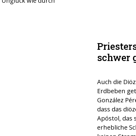
s Unglück wie durch
Priester
en an der Fassade
schwer 
póstol in La
©ACN
Auch die Diö
Erdbeben get
González Pér
dass das diö
Apóstol, das 
erhebliche Sc