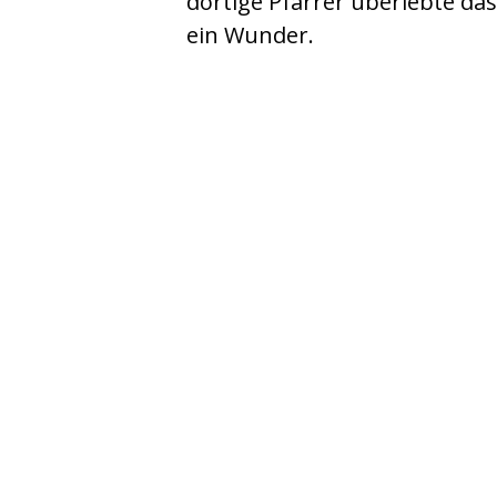
dortige Pfarrer überlebte da
ein Wunder.
Das Erdbeben hat schwere Schäd
des Priesterseminars San Pedro A
Guaira, Venezuela, verursacht. 