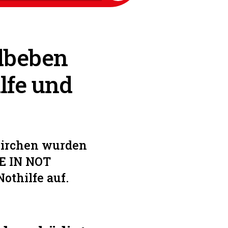
dbeben
lfe und
Kirchen wurden
HE IN NOT
othilfe auf.