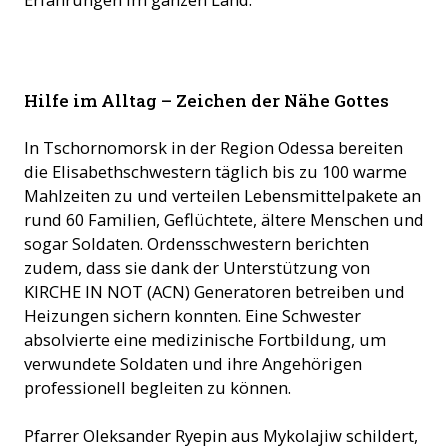
Die Verteilung von Lebensmittel durch Kirchen ist Alltag in
Hilfe im Alltag – Zeichen der Nähe Gottes
der Ukraine. (Foto: ACN)
In Tschornomorsk in der Region Odessa bereiten
die Elisabethschwestern täglich bis zu 100 warme
Mahlzeiten zu und verteilen Lebensmittelpakete an
rund 60 Familien, Geflüchtete, ältere Menschen und
sogar Soldaten. Ordensschwestern berichten
zudem, dass sie dank der Unterstützung von
KIRCHE IN NOT (ACN) Generatoren betreiben und
Heizungen sichern konnten. Eine Schwester
absolvierte eine medizinische Fortbildung, um
verwundete Soldaten und ihre Angehörigen
professionell begleiten zu können.
Pfarrer Oleksander Ryepin aus Mykolajiw schildert,