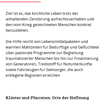
Ziel ist es, das kirchliche Leben trotz der
anhaltenden Zerstörung aufrechtzuerhalten und
den vom Krieg gezeichneten Menschen konkret
beizustehen.
Die Hilfe reicht von Lebensmittelpaketen und
warmen Mahlzeiten für Bedürftige und Geflüchtete
über pastorale Programme zur Begleitung
traumatisierter Menschen bis hin zur Finanzierung
von Generatoren, Treibstoff für Notunterkünfte
sowie Fahrzeugen für Seelsorger, die auch
entlegene Regionen erreichen
Regelmässige Gottesdienstbesuche helfen den Menschen in
Klöster und Pfarreien: Orte der Hoffnung
der Ukraine im Alltag. (Foto: ACN)