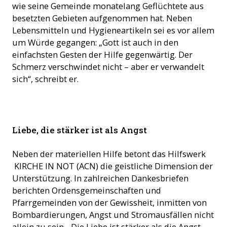
wie seine Gemeinde monatelang Geflüchtete aus
besetzten Gebieten aufgenommen hat. Neben
Lebensmitteln und Hygieneartikeln sei es vor allem
um Würde gegangen: „Gott ist auch in den
einfachsten Gesten der Hilfe gegenwärtig. Der
Schmerz verschwindet nicht – aber er verwandelt
sich“, schreibt er.
Ordensschwestern bleiben zuversichtlich trotz 4 Jahre Krieg
Liebe, die stärker ist als Angst
in der Ukraine. (Foto: ACN)
Neben der materiellen Hilfe betont das Hilfswerk
KIRCHE IN NOT (ACN) die geistliche Dimension der
Unterstützung. In zahlreichen Dankesbriefen
berichten Ordensgemeinschaften und
Pfarrgemeinden von der Gewissheit, inmitten von
Bombardierungen, Angst und Stromausfällen nicht
allein zu sein. „Die Liebe ist stärker als die Angst,