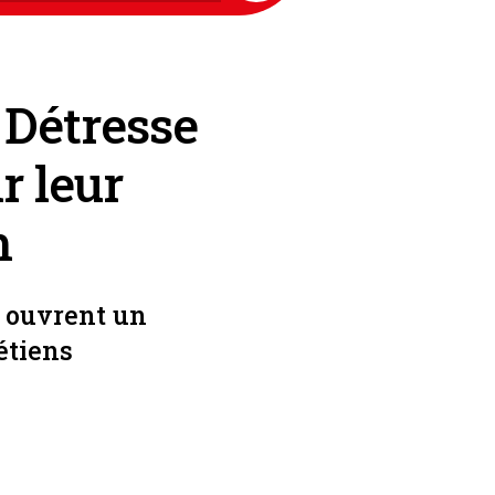
 Détresse
r leur
h
s ouvrent un
étiens