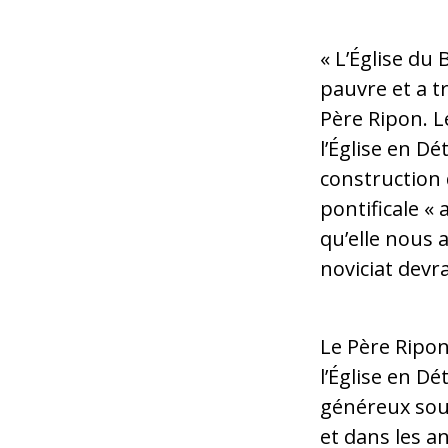
« L’Église du
pauvre et a t
Père Ripon. Le
l’Église en Dé
construction 
pontificale 
qu’elle nous a
noviciat devrai
Le Père Ripon
l’Église en Dé
généreux sou
et dans les an