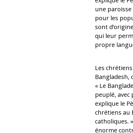
explique le P
une paroisse 
pour les popu
sont d’origine
qui leur perm
propre langu
Les chrétiens
Bangladesh, 
« Le Banglad
peuplé, avec 
explique le Pè
chrétiens au 
catholiques. 
énorme contri