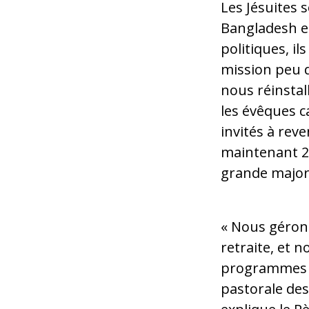
Les Jésuites 
Bangladesh e
politiques, il
mission peu 
nous réinstal
les évêques c
invités à reve
maintenant 28
grande major
« Nous géron
retraite, et 
programmes sp
pastorale des