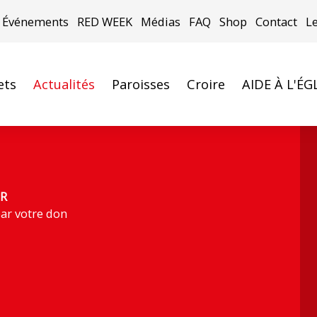
Événements
RED WEEK
Médias
FAQ
Shop
Contact
L
ets
Actualités
Paroisses
Croire
AIDE À L'ÉG
R
ar votre don