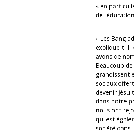
« en particul
de l’éducation
« Les Banglad
explique-t-il.
avons de nomb
Beaucoup de 
grandissent e
sociaux offerts
devenir jésui
dans notre pr
nous ont rejoi
qui est égale
société dans