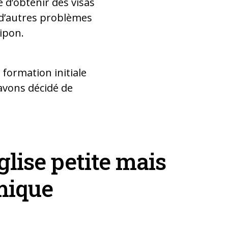
 d’obtenir des visas
eu d’autres problèmes
Ripon.
 formation initiale
 avons décidé de
lise petite mais
mique