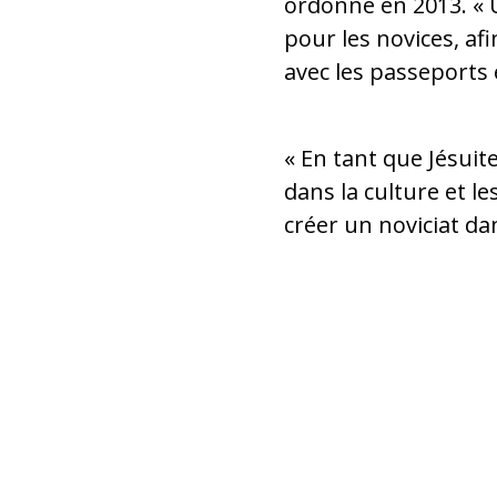
ordonné en 2013. « U
pour les novices, afi
avec les passeports 
« En tant que Jésuit
dans la culture et l
créer un noviciat dan
Père Ripon Rozario (Photo : ACN)