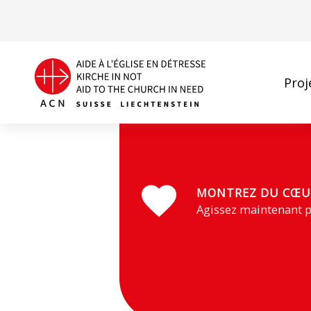
Proj
Avant la construction, le sol a été béni (Photo : ACN)
MONTREZ DU CŒU
Agissez maintenant p