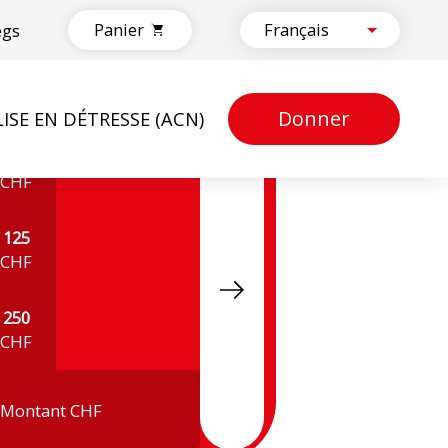
Panier
egs
Donner
LISE EN DÉTRESSE (ACN)
50
CHF
125
CHF
250
CHF