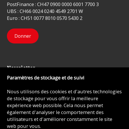
PostFinance : CH47 0900 0000 6001 7700 3
UBS : CH66 0024 0240 4549 2701 W
Euro : CH51 0077 8010 0570 5430 2
Donner
Newsletter
Paramètres de stockage et de suivi
Inscrivez-vous
Nous utilisons des cookies et d'autres technologies
de stockage pour vous offrir la meilleure
expérience web possible. Cela nous permet
© 2026 - AIDE À L'ÉGLISE EN DÉTRESSE (ACN)
également d'analyser le comportement des
utilisateurs et d'améliorer constamment le site
Mentions légales
web pour vous.