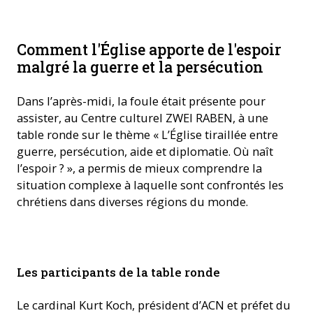
Comment l'Église apporte de l'espoir
malgré la guerre et la persécution
Dans l’après-midi, la foule était présente pour
assister, au Centre culturel ZWEI RABEN, à une
table ronde sur le thème « L’Église tiraillée entre
guerre, persécution, aide et diplomatie. Où naît
l’espoir ? », a permis de mieux comprendre la
situation complexe à laquelle sont confrontés les
chrétiens dans diverses régions du monde.
Le cardinal suisse Kurt Koch et le père abbé d'Einsiedeln Mgr
Les participants de la table ronde
Urban Federer pendant la table ronde ©ACN
Le cardinal Kurt Koch, président d’ACN et préfet du