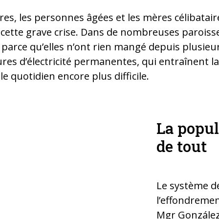
es, les personnes âgées et les mères célibatair
 cette grave crise. Dans de nombreuses paroiss
parce qu’elles n’ont rien mangé depuis plusieur
res d’électricité permanentes, qui entraînent la
e quotidien encore plus difficile.
La popu
 des fidèles à Cuba.
de tout
nt plus d’essence.
Le système de
l’effondreme
Mgr González