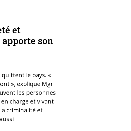
té et
Dans de nomb
e apporte son
organisés ca
la faim.
quittent le pays. «
ont », explique Mgr
uvent les personnes
 en charge et vivant
La criminalité et
 aussi