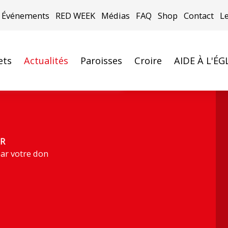
Événements
RED WEEK
Médias
FAQ
Shop
Contact
L
ets
Actualités
Paroisses
Croire
AIDE À L'ÉG
ocèse cubain de Holguín. ©ACN
R
ar votre don