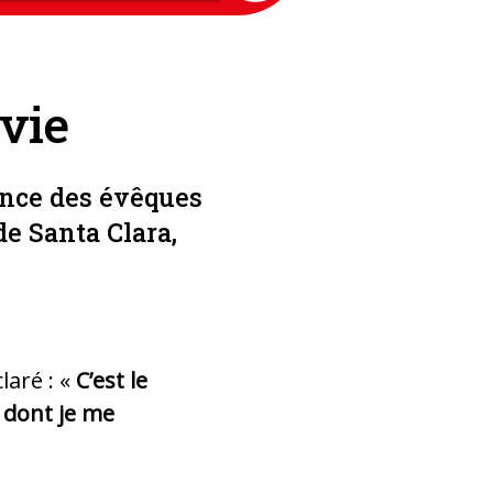
rvie
rence des évêques
de Santa Clara,
laré : «
C’est le
e dont je me