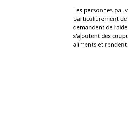
Les personnes pauvr
particulièrement de
demandent de l’aide 
s’ajoutent des coupu
aliments et rendent l
Une religieuse se rendant auprès
Actuellement, il n’y a pratiqueme