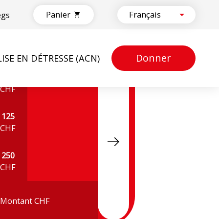
Panier
egs
Donner
LISE EN DÉTRESSE (ACN)
50
CHF
125
CHF
250
CHF