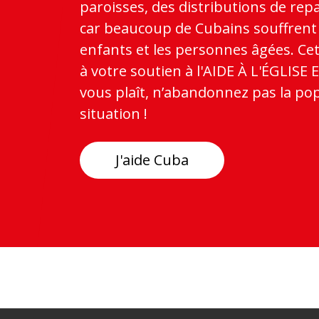
paroisses, des distributions de rep
car beaucoup de Cubains souffrent d
enfants et les personnes âgées. Cet
à votre soutien à l'AIDE À L'ÉGLISE 
vous plaît, n’abandonnez pas la po
situation !
J'aide Cuba