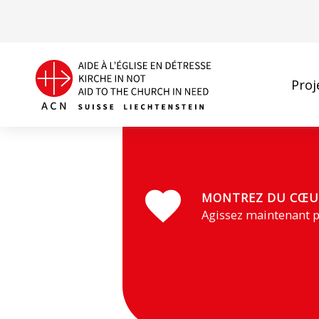
Proj
Une célébration dans une église sans toit, dans le di
MONTREZ DU CŒU
Agissez maintenant p