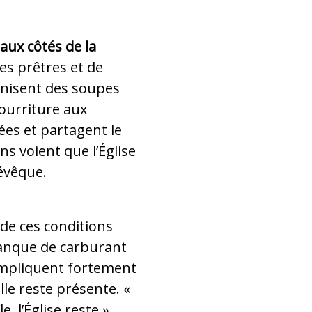
aux côtés de la
des prêtres et de
nisent des soupes
ourriture aux
es et partagent le
ns voient que l’Église
’évêque.
i de ces conditions
e manque de carburant
ompliquent fortement
elle reste présente. «
, l’Église reste »,