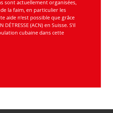
as sont actuellement organisées,
e la faim, en particulier les
te aide n’est possible que grâce
EN DÉTRESSE (ACN) en Suisse. S’il
pulation cubaine dans cette