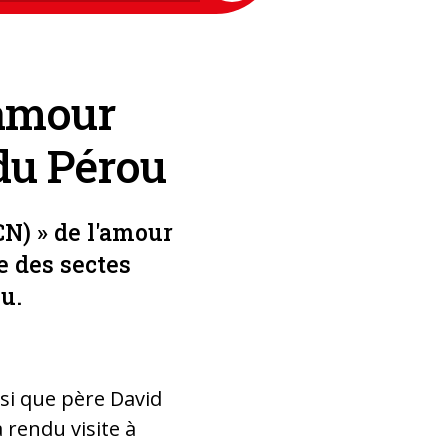
'amour
 du Pérou
CN) » de l'amour
e des sectes
u.
insi que père David
a rendu visite à