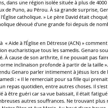
s, dans une région isolée située à plus de 4000 
ux de Puno, au Pérou. À sa grande surprise, Genar
 l'Église catholique. » Le père David était choqué,
holique dévoué d'une grande foi depuis de no
 à « Aide à l’Église en Détresse (ACN) » commen
ation eucharistique tous les samedis. Genaro sou
. À cause de son arthrite, il ne pouvait pas fai
orme inclinaison profonde à partir de la taille »
endu Genaro parler intimement à Jésus lors de 
medi : « Il le remerciait pour sa fille qui prenait
 un repas quotidien, entre autres choses. Il s'es
à être guéri car sa vue baissait, il était fatigu
reuses autres souffrances. Ne trouvant plus rien