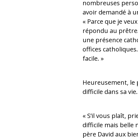
nombreuses personn
avoir demandé à un
« Parce que je veux
répondu au prêtre. 
une présence cathol
offices catholiques.
facile. »
Heureusement, le p
difficile dans sa vi
« S’il vous plaît, p
difficile mais bell
père David aux bien