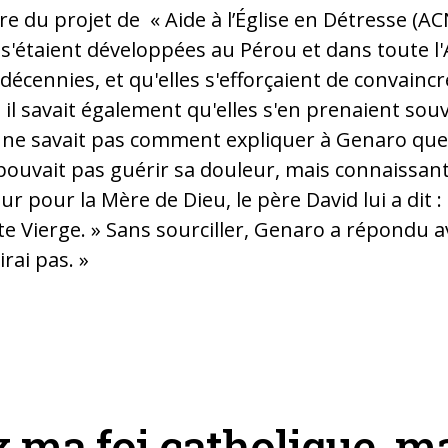
e du projet de « Aide à l’Église en Détresse (ACN
s'étaient développées au Pérou et dans toute l
décennies, et qu'elles s'efforçaient de convaincr
s il savait également qu'elles s'en prenaient sou
 Il ne savait pas comment expliquer à Genaro qu
 pouvait pas guérir sa douleur, mais connaissan
r pour la Mère de Dieu, le père David lui a dit : 
te Vierge. » Sans sourciller, Genaro a répondu av
 irai pas. »
nor lors d'un entretien dans la rue à Sandia Huancané dioc
 à l’Église en Détresse (ACN) »)
x ma foi catholique, m