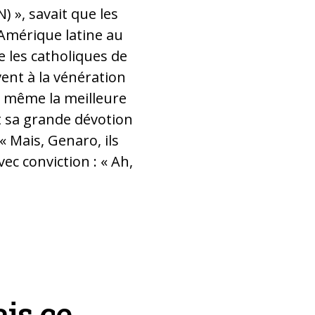
) », savait que les
'Amérique latine au
e les catholiques de
vent à la vénération
e même la meilleure
t sa grande dévotion
« Mais, Genaro, ils
ec conviction : « Ah,
èse d'Ayaviri
ais ce