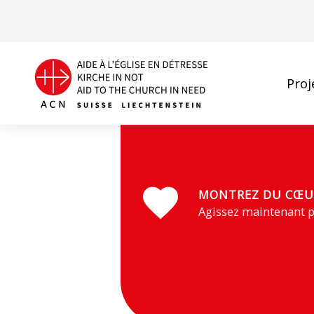
Proj
Statue de la Vierge avec l'Enfant Jésus dans le diocèse d
MONTREZ DU CŒU
Agissez maintenant p