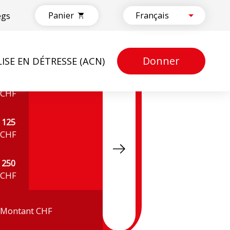
Panier
egs
Donner
LISE EN DÉTRESSE (ACN)
N) »)
50
CHF
125
CHF
250
CHF