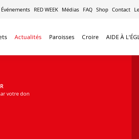
Événements
RED WEEK
Médias
FAQ
Shop
Contact
L
ets
Actualités
Paroisses
Croire
AIDE À L'ÉG
e Callao au Pérou (Photo : « Aide à l’Église en Détresse (AC
R
ar votre don