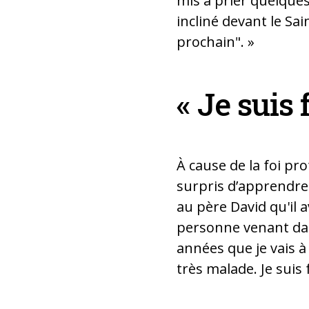
mis à prier quelques 
incliné devant le Sai
prochain". »
« Je suis 
À cause de la foi pr
surpris d’apprendre 
au père David qu'il 
personne venant dans
années que je vais à
très malade. Je suis 