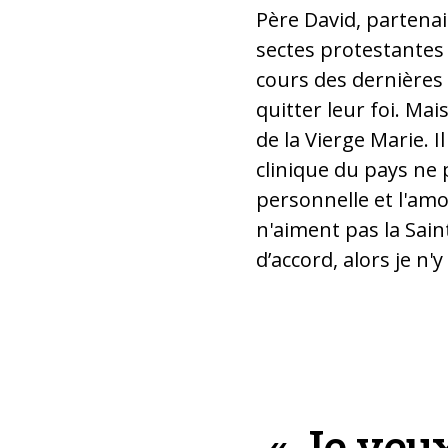
Père David, partenair
sectes protestantes 
cours des dernières 
quitter leur foi. Mai
de la Vierge Marie.
clinique du pays ne
personnelle et l'amou
n'aiment pas la Sain
d’accord, alors je n'y
Le Père David O Con
Pérou (Photo : « Aide
« Je veu