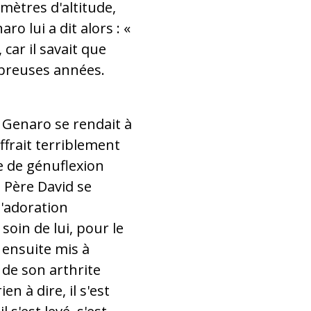
mètres d'altitude,
o lui a dit alors : «
 car il savait que
mbreuses années.
t Genaro se rendait à
ffrait terriblement
re de génuflexion
. Père David se
l'adoration
 soin de lui, pour le
t ensuite mis à
é de son arthrite
 à dire, il s'est