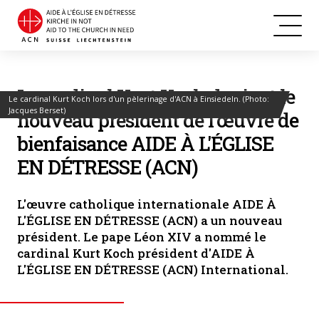
Le cardinal Kurt Koch devient le
Le cardinal Kurt Koch lors d'un pèlerinage d'ACN à Einsiedeln. (Photo:
Jacques Berset)
nouveau président de l'œuvre de
bienfaisance AIDE À L'ÉGLISE
EN DÉTRESSE (ACN)
L'œuvre catholique internationale AIDE À
L'ÉGLISE EN DÉTRESSE (ACN) a un nouveau
président. Le pape Léon XIV a nommé le
cardinal Kurt Koch président d'AIDE À
L'ÉGLISE EN DÉTRESSE (ACN) International.