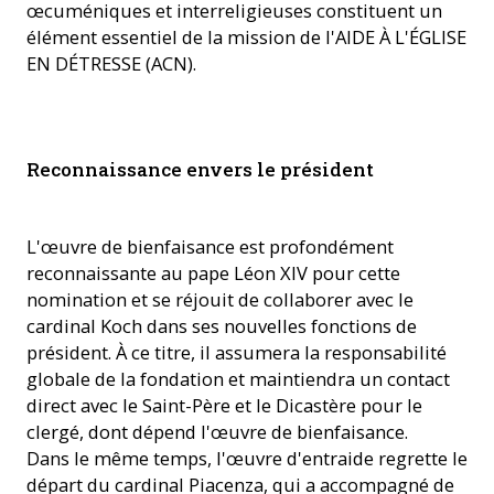
œcuméniques et interreligieuses constituent un
élément essentiel de la mission de l'AIDE À L'ÉGLISE
EN DÉTRESSE (ACN).
Le cardinal Koch en 2017 dans la basilique Saint-Pierre à
Reconnaissance envers le président
Rome. (Photo: ACN)
L'œuvre de bienfaisance est profondément
reconnaissante au pape Léon XIV pour cette
nomination et se réjouit de collaborer avec le
cardinal Koch dans ses nouvelles fonctions de
président. À ce titre, il assumera la responsabilité
globale de la fondation et maintiendra un contact
direct avec le Saint-Père et le Dicastère pour le
clergé, dont dépend l'œuvre de bienfaisance.
Dans le même temps, l'œuvre d'entraide regrette le
départ du cardinal Piacenza, qui a accompagné de