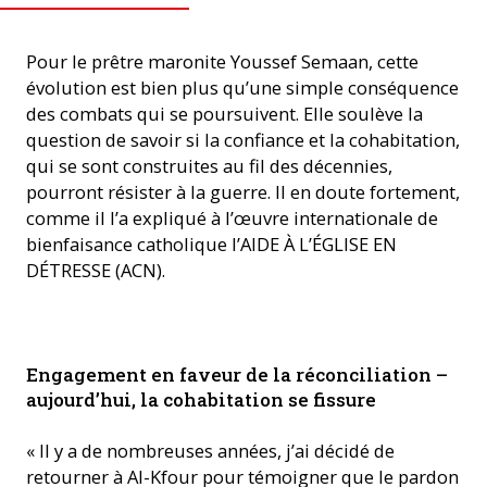
Pour le prêtre maronite Youssef Semaan, cette
évolution est bien plus qu’une simple conséquence
des combats qui se poursuivent. Elle soulève la
question de savoir si la confiance et la cohabitation,
qui se sont construites au fil des décennies,
pourront résister à la guerre. Il en doute fortement,
comme il l’a expliqué à l’œuvre internationale de
bienfaisance catholique l’AIDE À L’ÉGLISE EN
DÉTRESSE (ACN).
On trouve des statues religieuses partout dans le sud du Liban.
Engagement en faveur de la réconciliation –
(Photo: ACN)
aujourd’hui, la cohabitation se fissure
« Il y a de nombreuses années, j’ai décidé de
retourner à Al-Kfour pour témoigner que le pardon