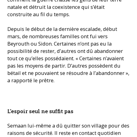
natale et détruit la coexistence qui s’était
construite au fil du temps.
Depuis le début de la dernière escalade, début
mars, de nombreuses familles ont fui vers
Beyrouth ou Sidon. Certaines n’ont pas eu la
possibilité de rester, d’autres ont dû abandonner
tout ce qu’elles possédaient. « Certaines n’avaient
pas les moyens de partir. D’autres possèdent du
bétail et ne pouvaient se résoudre à l’abandonner »,
a rapporté le prêtre.
Le père Youssef Semaan avec une image de la Vierge Marie
L'espoir seul ne suffit pas
dans son église au Liban. (Photo: ACN)
Semaan lui-même a dû quitter son village pour des
raisons de sécurité. Il reste en contact quotidien