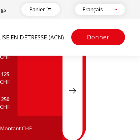
Panier
egs
Donner
LISE EN DÉTRESSE (ACN)
50
CHF
125
CHF
250
CHF