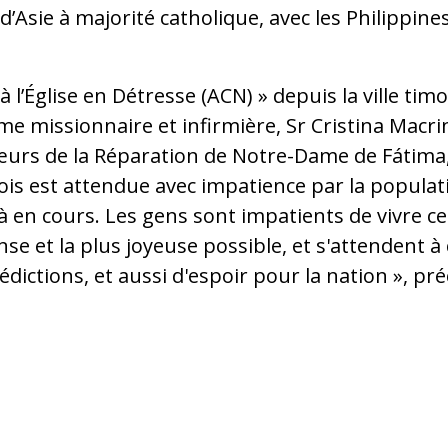
’Asie à majorité catholique, avec les Philippines
à l’Église en Détresse (ACN) » depuis la ville ti
me missionnaire et infirmière, Sr Cristina Macrin
urs de la Réparation de Notre-Dame de Fátima,
ois est attendue avec impatience par la populati
à en cours. Les gens sont impatients de vivre c
se et la plus joyeuse possible, et s'attendent à c
ctions, et aussi d'espoir pour la nation », pré
o (à droite) et d'autres membres de l'Ordre (Photo : ACN)