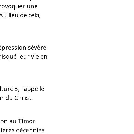
provoquer une
u lieu de cela,
épression sévère
risqué leur vie en
lture », rappelle
ur du Christ.
sion au Timor
nières décennies.