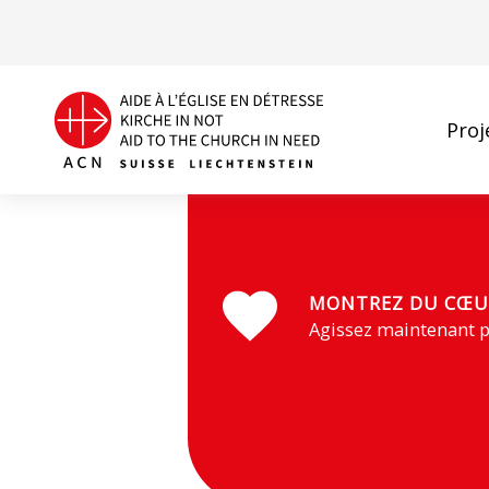
Proj
Tout le monde est en train de préparer pour la visite d
MONTREZ DU CŒU
Agissez maintenant p