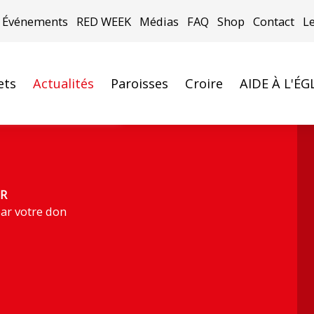
Événements
RED WEEK
Médias
FAQ
Shop
Contact
L
ets
Actualités
Paroisses
Croire
AIDE À L'ÉG
u pape (Photo : ACN)
R
ar votre don