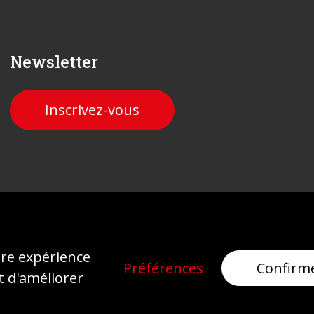
Newsletter
Inscrivez-vous
Mentions légales
Protection des données
ure expérience
Préférences
Confirm
t d'améliorer