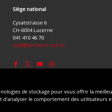
Siège national
Cysatstrasse 6
CH-6004 Lucerne
041 410 46 70
mail@kirche-in-not.ch
© 2026 - AIDE À L'ÉGLISE EN DÉTRESSE (ACN)
hnologies de stockage pour vous offrir la meille
 d'analyser le comportement des utilisateurs e