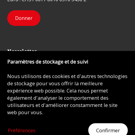
Donner
Newsletter
Paramètres de stockage et de suivi
Inscrivez-vous
Nous utilisons des cookies et d'autres technologies
de stockage pour vous offrir la meilleure
expérience web possible. Cela nous permet
© 2026 - AIDE À L'ÉGLISE EN DÉTRESSE (ACN)
également d'analyser le comportement des
utilisateurs et d'améliorer constamment le site
Mentions légales
web pour vous.
Protection des données
Préférences
Confirmer
MONTREZ DU CŒUR