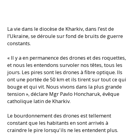
Mgr Pavlo Honcharuk, évêque du diocèse catholique romain
La vie dans le diocèse de Kharkiv, dans l’est de
de Kharkiv-Zaporizhzhia (Photo: ACN)
l’Ukraine, se déroule sur fond de bruits de guerre
constants.
« Il y a en permanence des drones et des roquettes,
et nous les entendons survoler nos têtes, tous les
jours. Les pires sont les drones à fibre optique. Ils
ont une portée de 50 km et ils tirent sur tout ce qui
bouge et qui vit. Nous vivons dans la plus grande
tension », déclare Mgr Pavlo Honcharuk, évêque
catholique latin de Kharkiv.
Le bourdonnement des drones est tellement
constant que les habitants en sont arrivés à
craindre le pire lorsqu'ils ne les entendent plus.